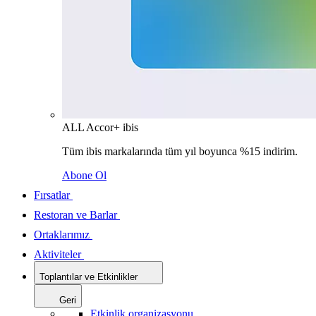
ALL Accor+ ibis
Tüm ibis markalarında tüm yıl boyunca %15 indirim.
Abone Ol
Fırsatlar
Restoran ve Barlar
Ortaklarımız
Aktiviteler
Toplantılar ve Etkinlikler
Geri
Etkinlik organizasyonu