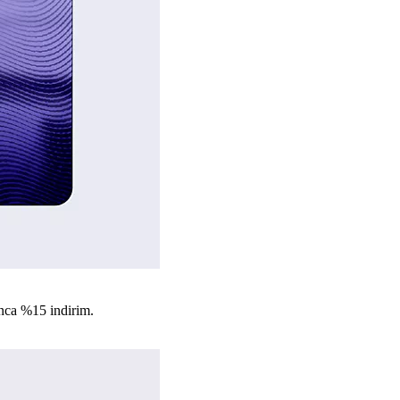
nca %15 indirim.