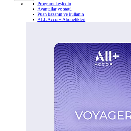
Programı keşfedin
Avantajlar ve statü
Puan kazanın ve kullanın
ALL Accor+ Abonelikleri