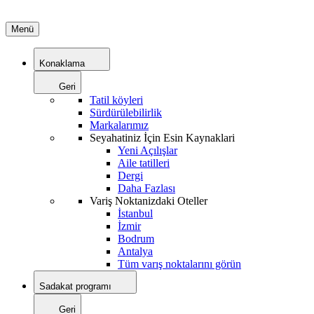
Menü
Konaklama
Geri
Tatil köyleri
Sürdürülebilirlik
Markalarımız
Seyahatiniz İçin Esin Kaynaklari
Yeni Açılışlar
Aile tatilleri
Dergi
Daha Fazlası
Variş Noktanizdaki Oteller
İstanbul
İzmir
Bodrum
Antalya
Tüm varış noktalarını görün
Sadakat programı
Geri