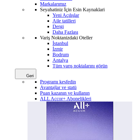
Markalarımız
Seyahatiniz İçin Esin Kaynaklari
Yeni Açılışlar
Aile tatilleri
Dergi
Daha Fazlası
Variş Noktanizdaki Oteller
İstanbul
İzmir
Bodrum
Antalya
Tüm varış noktalarını görün
Geri
Programı keşfedin
Avantajlar ve statü
Puan kazanın ve kullanın
ALL Accor+ Abonelikleri