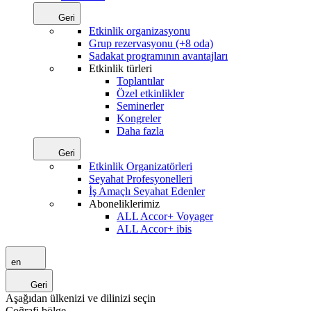
Geri
Etkinlik organizasyonu
Grup rezervasyonu (+8 oda)
Sadakat programının avantajları
Etkinlik türleri
Toplantılar
Özel etkinlikler
Seminerler
Kongreler
Daha fazla
Geri
Etkinlik Organizatörleri
Seyahat Profesyonelleri
İş Amaçlı Seyahat Edenler
Aboneliklerimiz
ALL Accor+ Voyager
ALL Accor+ ibis
en
Geri
Aşağıdan ülkenizi ve dilinizi seçin
Coğrafi bölge