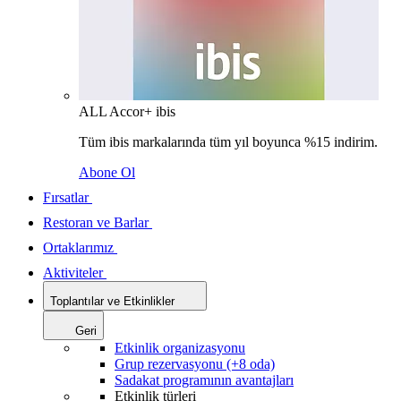
ALL Accor+ ibis
Tüm ibis markalarında tüm yıl boyunca %15 indirim.
Abone Ol
Fırsatlar
Restoran ve Barlar
Ortaklarımız
Aktiviteler
Toplantılar ve Etkinlikler
Geri
Etkinlik organizasyonu
Grup rezervasyonu (+8 oda)
Sadakat programının avantajları
Etkinlik türleri