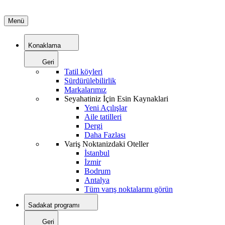
Menü
Konaklama
Geri
Tatil köyleri
Sürdürülebilirlik
Markalarımız
Seyahatiniz İçin Esin Kaynaklari
Yeni Açılışlar
Aile tatilleri
Dergi
Daha Fazlası
Variş Noktanizdaki Oteller
İstanbul
İzmir
Bodrum
Antalya
Tüm varış noktalarını görün
Sadakat programı
Geri