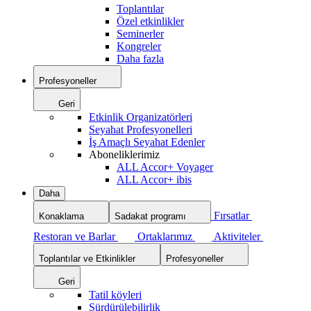
Toplantılar
Özel etkinlikler
Seminerler
Kongreler
Daha fazla
Profesyoneller
Geri
Etkinlik Organizatörleri
Seyahat Profesyonelleri
İş Amaçlı Seyahat Edenler
Aboneliklerimiz
ALL Accor+ Voyager
ALL Accor+ ibis
Daha
Fırsatlar
Konaklama
Sadakat programı
Restoran ve Barlar
Ortaklarımız
Aktiviteler
Toplantılar ve Etkinlikler
Profesyoneller
Geri
Tatil köyleri
Sürdürülebilirlik