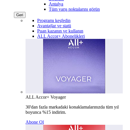
Antalya
Tüm varış noktalarını görün
Geri
Programı keşfedin
Avantajlar ve statü
Puan kazanın ve kullanın
ALL Accor+ Abonelikleri
ALL Accor+ Voyager
30'dan fazla markadaki konaklamalarınızda tüm yıl
boyunca %15 indirim.
Abone Ol