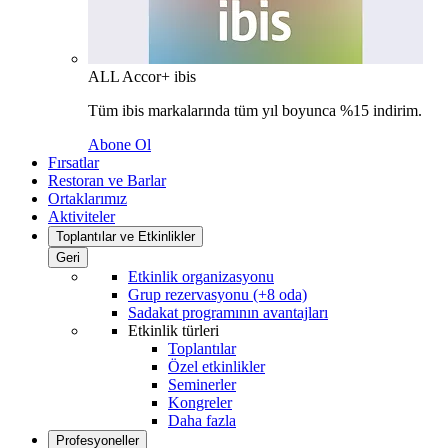
ALL Accor+ ibis
Tüm ibis markalarında tüm yıl boyunca %15 indirim.
Abone Ol
Fırsatlar
Restoran ve Barlar
Ortaklarımız
Aktiviteler
Toplantılar ve Etkinlikler
Geri
Etkinlik organizasyonu
Grup rezervasyonu (+8 oda)
Sadakat programının avantajları
Etkinlik türleri
Toplantılar
Özel etkinlikler
Seminerler
Kongreler
Daha fazla
Profesyoneller