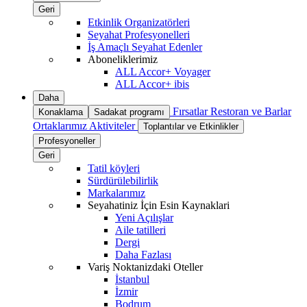
Geri
Etkinlik Organizatörleri
Seyahat Profesyonelleri
İş Amaçlı Seyahat Edenler
Aboneliklerimiz
ALL Accor+ Voyager
ALL Accor+ ibis
Daha
Fırsatlar
Restoran ve Barlar
Konaklama
Sadakat programı
Ortaklarımız
Aktiviteler
Toplantılar ve Etkinlikler
Profesyoneller
Geri
Tatil köyleri
Sürdürülebilirlik
Markalarımız
Seyahatiniz İçin Esin Kaynaklari
Yeni Açılışlar
Aile tatilleri
Dergi
Daha Fazlası
Variş Noktanizdaki Oteller
İstanbul
İzmir
Bodrum