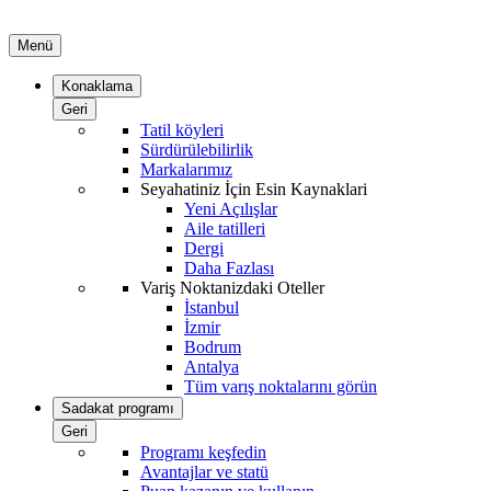
Menü
Konaklama
Geri
Tatil köyleri
Sürdürülebilirlik
Markalarımız
Seyahatiniz İçin Esin Kaynaklari
Yeni Açılışlar
Aile tatilleri
Dergi
Daha Fazlası
Variş Noktanizdaki Oteller
İstanbul
İzmir
Bodrum
Antalya
Tüm varış noktalarını görün
Sadakat programı
Geri
Programı keşfedin
Avantajlar ve statü