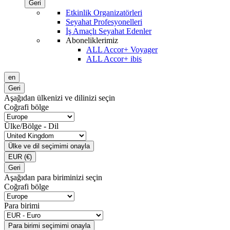
Geri
Etkinlik Organizatörleri
Seyahat Profesyonelleri
İş Amaçlı Seyahat Edenler
Aboneliklerimiz
ALL Accor+ Voyager
ALL Accor+ ibis
en
Geri
Aşağıdan ülkenizi ve dilinizi seçin
Coğrafi bölge
Ülke/Bölge - Dil
Ülke ve dil seçimimi onayla
EUR
(€)
Geri
Aşağıdan para biriminizi seçin
Coğrafi bölge
Para birimi
Para birimi seçimimi onayla