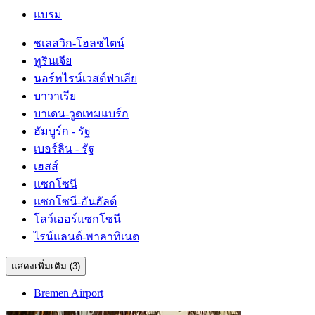
แบรม
ชเลสวิก-โฮลชไตน์
ทูรินเจีย
นอร์ทไรน์เวสต์ฟาเลีย
บาวาเรีย
บาเดน-วูดเทมแบร์ก
ฮัมบูร์ก - รัฐ
เบอร์ลิน - รัฐ
เฮสส์
แซกโซนี
แซกโซนี-อันฮัลต์
โลว์เออร์แซกโซนี
ไรน์แลนด์-พาลาทิเนต
แสดงเพิ่มเติม (3)
Bremen Airport