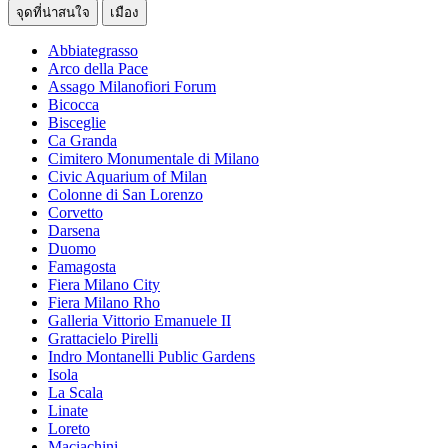
จุดที่น่าสนใจ
เมือง
Abbiategrasso
Arco della Pace
Assago Milanofiori Forum
Bicocca
Bisceglie
Ca Granda
Cimitero Monumentale di Milano
Civic Aquarium of Milan
Colonne di San Lorenzo
Corvetto
Darsena
Duomo
Famagosta
Fiera Milano City
Fiera Milano Rho
Galleria Vittorio Emanuele II
Grattacielo Pirelli
Indro Montanelli Public Gardens
Isola
La Scala
Linate
Loreto
Maciachini