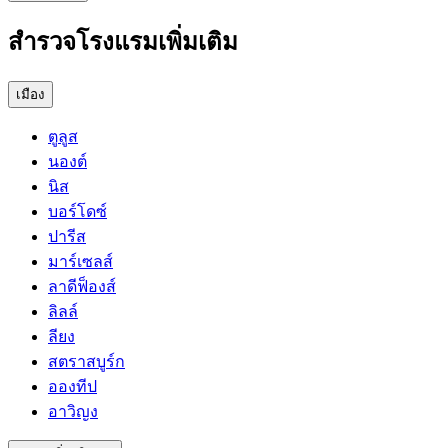
สำรวจโรงแรมเพิ่มเติม
เมือง
ตูลูส
นองต์
นิส
บอร์โดซ์
ปารีส
มาร์เซลส์
ลาดีฟ็องส์
ลิลล์
ลียง
สตราสบูร์ก
อองทีป
อาวิญง