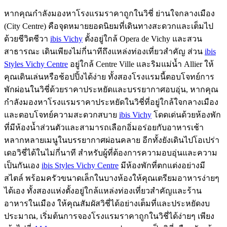
หากคุณกำลังมองหาโรงแรมราคาถูกในวิชี่ ย่านใจกลางเมือง
(City Centre) คือจุดหมายยอดนิยมที่เดินทางสะดวกและเต็มไป
ด้วยชีวิตชีวา
ibis Vichy
ตั้งอยู่ใกล้ Opera de Vichy และสวน
สาธารณะ เดินเพียงไม่กี่นาทีถึงแหล่งท่องเที่ยวสำคัญ ส่วน
ibis
Styles Vichy Centre
อยู่ใกล้ Centre Ville และริมแม่น้ำ Allier ให้
คุณเดินเล่นหรือช้อปปิ้งได้ง่าย ทั้งสองโรงแรมนี้ตอบโจทย์การ
พักผ่อนในวิชี่ด้วยราคาประหยัดและบรรยากาศอบอุ่น, หากคุณ
กำลังมองหาโรงแรมราคาประหยัดในวิชี่ที่อยู่ใกล้ใจกลางเมือง
และตอบโจทย์ความสะดวกสบาย
ibis Vichy
โดดเด่นด้วยห้องพัก
ที่มีห้องน้ำส่วนตัวและสามารถเลือกอิ่มอร่อยกับอาหารเช้า
หลากหลายเมนูในบรรยากาศผ่อนคลาย อีกทั้งยังเดินไปโอเปร่า
เดอวิชี่ได้ในไม่กี่นาที สำหรับผู้ที่ต้องการความอบอุ่นและความ
เป็นกันเอง
ibis Styles Vichy Centre
มีห้องพักที่ตกแต่งอย่างมี
สไตล์ พร้อมครัวขนาดเล็กในบางห้องให้คุณเตรียมอาหารง่ายๆ
ได้เอง ทั้งสองแห่งตั้งอยู่ใกล้แหล่งท่องเที่ยวสำคัญและร้าน
อาหารในเมือง ให้คุณสัมผัสวิชี่ได้อย่างเต็มที่และประหยัดงบ
ประมาณ, เริ่มต้นการจองโรงแรมราคาถูกในวิชี่ได้ง่ายๆ เพียง