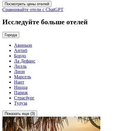
Посмотреть цены отелей
Сравнивайте отели с ChatGPT
Исследуйте больше отелей
Города
Авиньон
Антиб
Бордо
Ла Дефанс
Лилль
Лион
Марсель
Нант
Ницца
Париж
Страсбург
Тулуза
Показать еще (3)