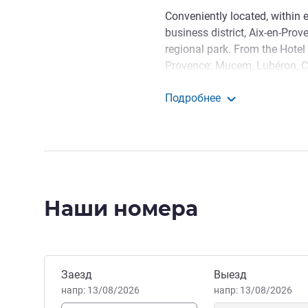
Conveniently located, within 
business district, Aix-en-Pr
regional park. From the Hotel 
Provence: Mucem, Lubéron, Ca
than an hour's drive.
Подробнее
Located in green surroundings
ibis Marseille Provence 
visit Lubéron, the Camargue, 
min.
Discover or rediscover the 
our freshly renovated spaces
Наши номера
give you an unforgettable expe
Soumaya MOUAFO Управле
Забронировать этот отель
Заезд
Выезд
напр: 13/08/2026
напр: 13/08/2026