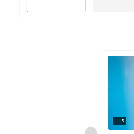
Подробная 
5
Назад - Номер