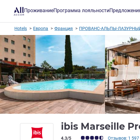
Проживание
Программа лояльности
Предложени
Hotels
Европа
Франция
ПРОВАНС-АЛЬПЫ-ЛАЗУРНЫЙ
ibis Marseille 
Примечание: отзывы клиентов (Рейт
4.3/5
Отзывов: 1 597