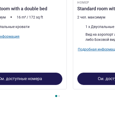
НОМЕР
oom with a double bed
Standard room wit
имум
16
m²
/
172
sq ft
2 чел. максимум
Постель
спальные кровати
1 x Двуспальные
Виды:
Вид на аэропорт либо Боковой вид
информация
либо Боковой 
Подробная информац
См. доступные номера
См. дос
2
, Номер 1 : Premium Room with a double bed , Номер 2 : Stan