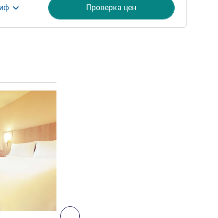
риф
Проверка цен
ия
Подробная информация
2
Далее - Номер