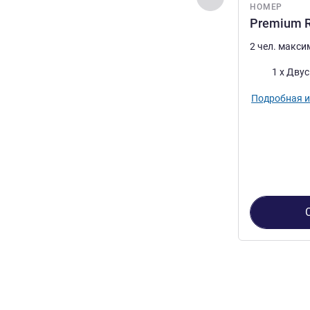
НОМЕР
Premium R
2 чел. макс
Постель
1 x Дву
Подробная 
Страница
1
из