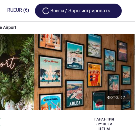
Loading...
RU
EUR
(€)
Bойти / Зарегистрироваться
e Airport
ФОТО: 67
ГАРАНТИЯ
ЛУЧШЕЙ
ЦЕНЫ