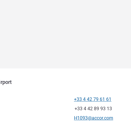
rport
+33 4 42 79 61 61
Телефон
Факс
+33 4 42 89 93 13
Контактный адрес электр
H1093@accor.com