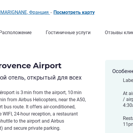
29 MARIGNANE, Франция
-
Посмотреть карту
Расположение
Гостиничные услуги
Отзывы кли
Provence Airport
Особенн
й отель, открытый для всех
Label
roport is 3 min from the airport, 10 min
At ai
/ air
in from Airbus Helicopters, near the A50,
4:30
 bus route. It offers air-conditioned,
WIFI, 24-hour reception, a restaurant
Rest
shuttle to the airport and Airbus
11p
) and secure private parking.