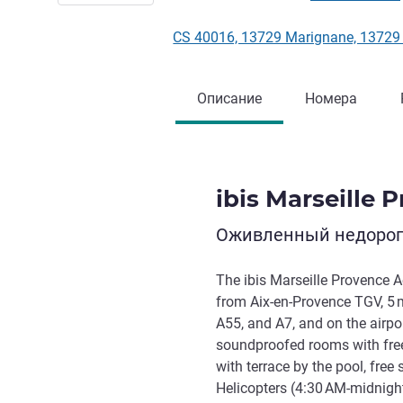
CS 40016, 13729 Marignane, 137
Описание
Номера
ibis Marseille 
Оживленный недорого
The ibis Marseille Provence Aé
from Aix-en-Provence TGV, 5 m
A55, and A7, and on the airport
soundproofed rooms with free 
with terrace by the pool, free 
Helicopters (4:30 AM-midnight