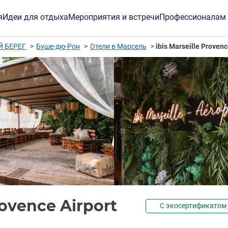
я
Идеи для отдыха
Мероприятия и встречи
Профессионалам
 БЕРЕГ
Буше-дю-Рон
Отели в Марсель
ibis Marseille Provenc
3 звезды
Provence Airport
С экосертификатом
инг ALL)