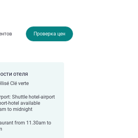
ентов
Проверка цен
ости отеля
lisé Clé verte
rport: Shuttle hotel-airport
port-hotel available
am to midnight
aurant from 11.30am to
m