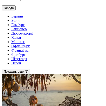
Города
Берлин
Бонн
Гамбург
Ганновер
Дюссельдорф
Кельн
Мюнхен
Оффенбург
Франкфурт
Фрибург
Штутгарт
Эссен
Показать еще (3)