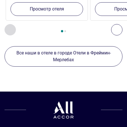
Просмотр отеля
Просм
Страница
1
из
2
, Другие отели поблизости 1 :, Другие оте
Назад - Другие отели поблизости
Дал
Все наши в отеле в городе Отели в Фреймин-
Мерлебах