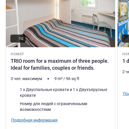
10
НОМЕР
НО
TRIO room for a maximum of three people.
1 
Ideal for families, couples or friends.
2 ч
3 чел. максимум
9
m²
/
96
sq ft
Пос
Постель
1 x Двуспальные кровати и 1 x Двухъярусные
По
кровати
Номер для людей с ограниченными
возможностями
Подробная информация