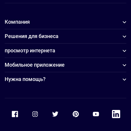
Компания
Решения для бизнеса
просмотр интернета
Мобильное приложение
Нужна помощь?
Accor Facebook
Accor Instagram
Accor Twitter
Accor Pinterest
Accor Youtube
Accor Li