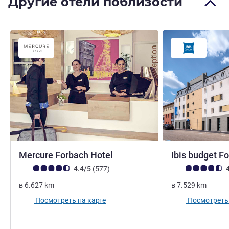
Другие отели поблизости
Mercure Forbach Hotel
Ibis budget F
Примечание: отзывы клиентов (Рейтинг ALL)
Отзывов
Примечание: отз
4.4/5
(577
)
4
в
6.627
km
в
7.529
km
Посмотреть на карте
Посмотреть 