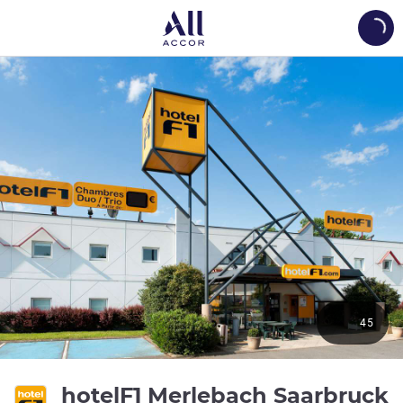
Load
45
hotelF1 Merlebach Saarbruck