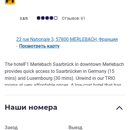
0 звезда
Примечание: отзывы клиентов (Рейтинг ALL)
Отзывов: 61
3.8/5
23 rue Nationale 3, 57800 MERLEBACH, Франция
-
Посмотреть карту
The hotelF1 Merlebach Saarbrück in downtown Merlebach
Описание
provides quick access to Saarbrücken in Germany (15
mins) and Luxembourg (30 mins). Unwind in our TRIO
rooms at very affordable prices. A low-cost hotel that has
rooms with free WiFi. Private parking and all-you-can-eat
buffet breakfast.
Наши номера
Забронировать этот отель
Заезд
Выезд