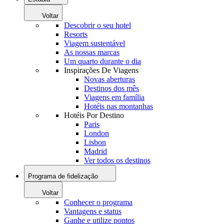
Voltar
Descobrir o seu hotel
Resorts
Viagem sustentável
As nossas marcas
Um quarto durante o dia
Inspirações De Viagens
Novas aberturas
Destinos dos mês
Viagens em família
Hotéis nas montanhas
Hotéis Por Destino
Paris
London
Lisbon
Madrid
Ver todos os destinos
Programa de fidelização
Voltar
Conhecer o programa
Vantagens e status
Ganhe e utilize pontos