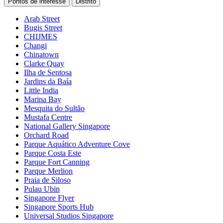
Pontos de interesse
Distrito
Arab Street
Bugis Street
CHIJMES
Changi
Chinatown
Clarke Quay
Ilha de Sentosa
Jardins da Baía
Little India
Marina Bay
Mesquita do Sultão
Mustafa Centre
National Gallery Singapore
Orchard Road
Parque Aquático Adventure Cove
Parque Costa Este
Parque Fort Canning
Parque Merlion
Praia de Siloso
Pulau Ubin
Singapore Flyer
Singapore Sports Hub
Universal Studios Singapore