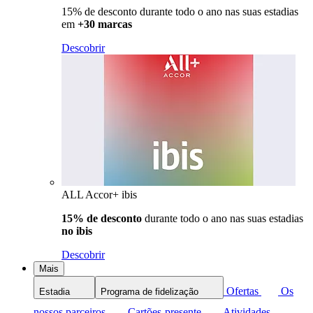
15% de desconto durante todo o ano nas suas estadias
em
+30 marcas
Descobrir
ALL Accor+ ibis
15% de desconto
durante todo o ano nas suas estadias
no ibis
Descobrir
Mais
Ofertas
Os
Estadia
Programa de fidelização
nossos parceiros
Cartões-presente
Atividades