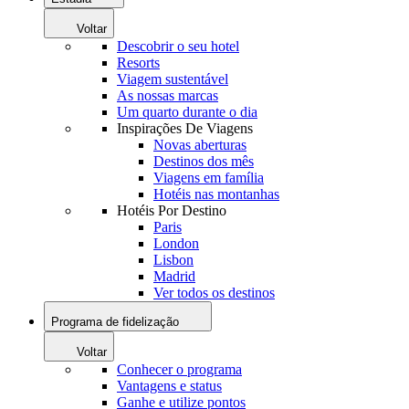
Voltar
Descobrir o seu hotel
Resorts
Viagem sustentável
As nossas marcas
Um quarto durante o dia
Inspirações De Viagens
Novas aberturas
Destinos dos mês
Viagens em família
Hotéis nas montanhas
Hotéis Por Destino
Paris
London
Lisbon
Madrid
Ver todos os destinos
Programa de fidelização
Voltar
Conhecer o programa
Vantagens e status
Ganhe e utilize pontos