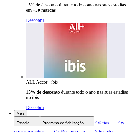
15% de desconto durante todo o ano nas suas estadias
em
+30 marcas
Descobrir
ALL Accor+ ibis
15% de desconto
durante todo o ano nas suas estadias
no ibis
Descobrir
Mais
Ofertas
Os
Estadia
Programa de fidelização
nossos parceiros
Cartões-presente
Atividades