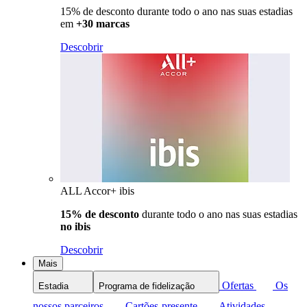
15% de desconto durante todo o ano nas suas estadias
em
+30 marcas
Descobrir
ALL Accor+ ibis
15% de desconto
durante todo o ano nas suas estadias
no ibis
Descobrir
Mais
Ofertas
Os
Estadia
Programa de fidelização
nossos parceiros
Cartões-presente
Atividades