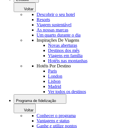
Voltar
Descobrir o seu hotel
Resorts
Viagem sustentável
As nossas marcas
Um quarto durante o dia
Inspirações De Viagens
Novas aberturas
Destinos dos mês
Viagens em família
Hotéis nas montanhas
Hotéis Por Destino
Paris
London
Lisbon
Madrid
Ver todos os destinos
Programa de fidelização
Voltar
Conhecer o programa
Vantagens e status
Ganhe e utilize pontos