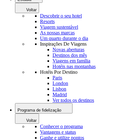
Voltar
Descobrir o seu hotel
Resorts
Viagem sustentável
As nossas marcas
Um quarto durante o dia
Inspirações De Viagens
Novas aberturas
Destinos dos mês
Viagens em família
Hotéis nas montanhas
Hotéis Por Destino
Paris
London
Lisbon
Madrid
Ver todos os destinos
Programa de fidelização
Voltar
Conhecer o programa
Vantagens e status
Ganhe e utilize pontos