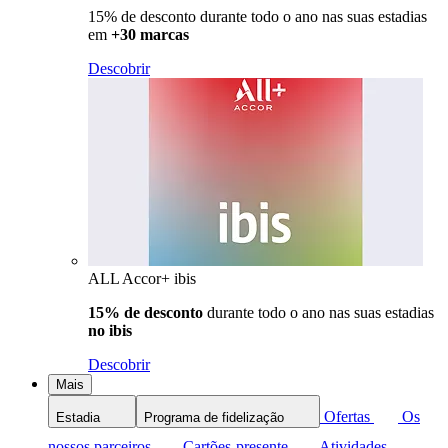
15% de desconto durante todo o ano nas suas estadias
em
+30 marcas
Descobrir
ALL Accor+ ibis
15% de desconto
durante todo o ano nas suas estadias
no ibis
Descobrir
Mais
Ofertas
Os
Estadia
Programa de fidelização
nossos parceiros
Cartões-presente
Atividades