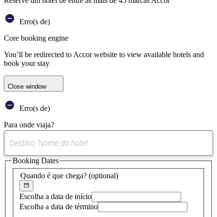
Reserve um hotel de entre as mais de 45 marcas Accor
Erro(s de)
Core booking engine
You’ll be redirected to Accor website to view available hotels and
book your stay
Close window
Erro(s de)
Para onde viaja?
0
sugestão
Booking Dates
encontrada
Quando é que chega?
(optional)
Escolha a data de início
Escolha a data de término