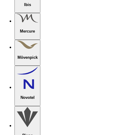
Ibis
Mercure
Mövenpick
Novotel