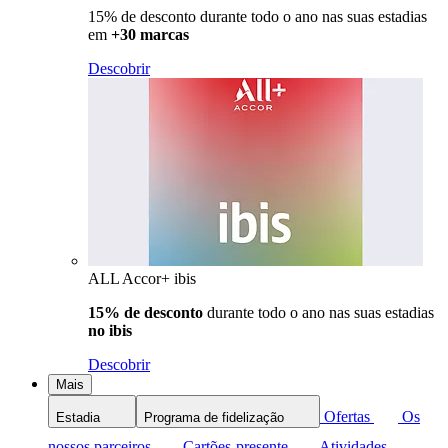
15% de desconto durante todo o ano nas suas estadias
em
+30 marcas
Descobrir
ALL Accor+ ibis
15% de desconto
durante todo o ano nas suas estadias
no ibis
Descobrir
Mais
Ofertas
Os
Estadia
Programa de fidelização
nossos parceiros
Cartões-presente
Atividades