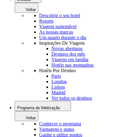
Voltar
Descobrir o seu hotel
Resorts
Viagem sustentável
As nossas marcas
Um quarto durante o dia
Inspirações De Viagens
Novas aberturas
Destinos dos mês
Viagens em família
Hotéis nas montanhas
Hotéis Por Destino
Paris
London
Lisbon
Madrid
Ver todos os destinos
Programa de fidelização
Voltar
Conhecer o programa
Vantagens e status
Ganhe e utilize pontos