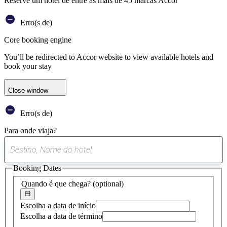
Reserve um hotel de entre as mais de 45 marcas Accor
Erro(s de)
Core booking engine
You’ll be redirected to Accor website to view available hotels and
book your stay
Close window
Erro(s de)
Para onde viaja?
0
sugestão
Booking Dates
encontrada
Quando é que chega?
(optional)
Escolha a data de início
Escolha a data de término