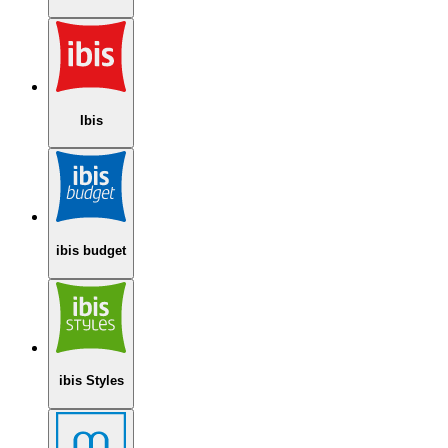
Ibis
ibis budget
ibis Styles