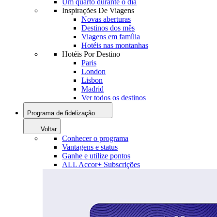
Um quarto durante o dia
Inspirações De Viagens
Novas aberturas
Destinos dos mês
Viagens em família
Hotéis nas montanhas
Hotéis Por Destino
Paris
London
Lisbon
Madrid
Ver todos os destinos
Programa de fidelização
Voltar
Conhecer o programa
Vantagens e status
Ganhe e utilize pontos
ALL Accor+ Subscrições