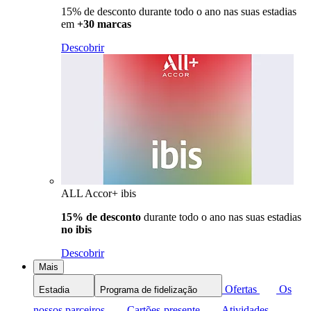
15% de desconto durante todo o ano nas suas estadias
em
+30 marcas
Descobrir
ALL Accor+ ibis
15% de desconto
durante todo o ano nas suas estadias
no ibis
Descobrir
Mais
Ofertas
Os
Estadia
Programa de fidelização
nossos parceiros
Cartões-presente
Atividades