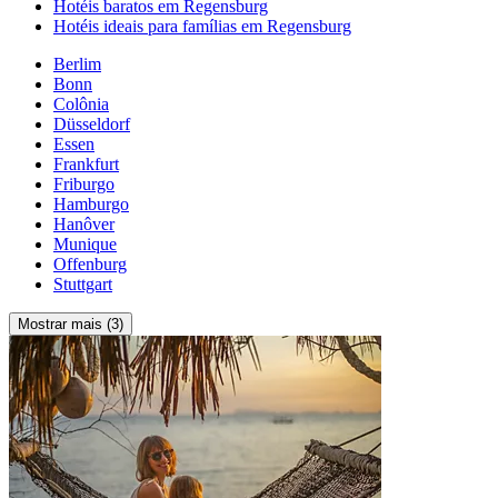
Hotéis baratos em Regensburg
Hotéis ideais para famílias em Regensburg
Berlim
Bonn
Colônia
Düsseldorf
Essen
Frankfurt
Friburgo
Hamburgo
Hanôver
Munique
Offenburg
Stuttgart
Mostrar mais (3)