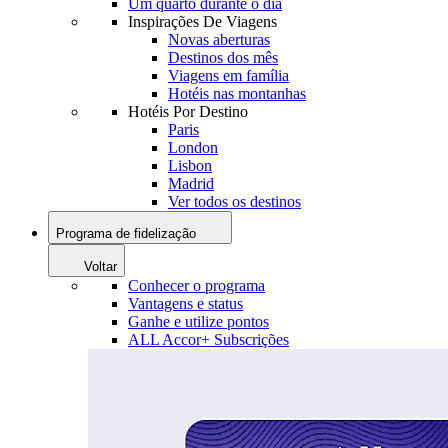
Um quarto durante o dia
Inspirações De Viagens
Novas aberturas
Destinos dos mês
Viagens em família
Hotéis nas montanhas
Hotéis Por Destino
Paris
London
Lisbon
Madrid
Ver todos os destinos
Programa de fidelização
Voltar
Conhecer o programa
Vantagens e status
Ganhe e utilize pontos
ALL Accor+ Subscrições