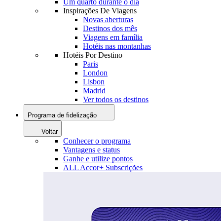
Um quarto durante o dia
Inspirações De Viagens
Novas aberturas
Destinos dos mês
Viagens em família
Hotéis nas montanhas
Hotéis Por Destino
Paris
London
Lisbon
Madrid
Ver todos os destinos
Programa de fidelização
Voltar
Conhecer o programa
Vantagens e status
Ganhe e utilize pontos
ALL Accor+ Subscrições