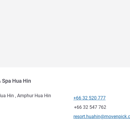
& Spa Hua Hin
Hua Hin , Amphur Hua Hin
+66 32 520 777
Telefone
Fax
+66 32 547 762
E-mail de contacto
resort.huahin@movenpick.