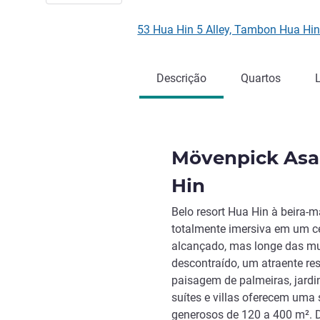
53 Hua Hin 5 Alley, Tambon Hua Hi
Descrição
Quartos
Mövenpick Asar
Hin
Belo resort Hua Hin à beira-m
totalmente imersiva em um cen
alcançado, mas longe das mu
descontraído, um atraente r
paisagem de palmeiras, jardi
suítes e villas oferecem um
generosos de 120 a 400 m². D