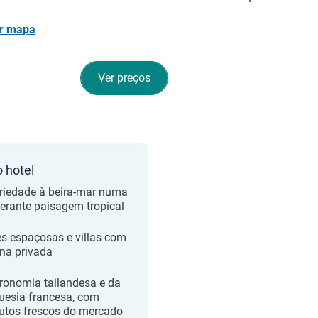
r mapa
Ver preços
o hotel
riedade à beira-mar numa
erante paisagem tropical
es espaçosas e villas com
ina privada
ronomia tailandesa e da
uesia francesa, com
utos frescos do mercado