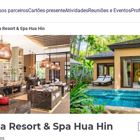
os parceiros
Cartões-presente
Atividades
Reuniões e Eventos
Prof
 Resort & Spa Hua Hin
5 est
a Resort & Spa Hua Hin
ios