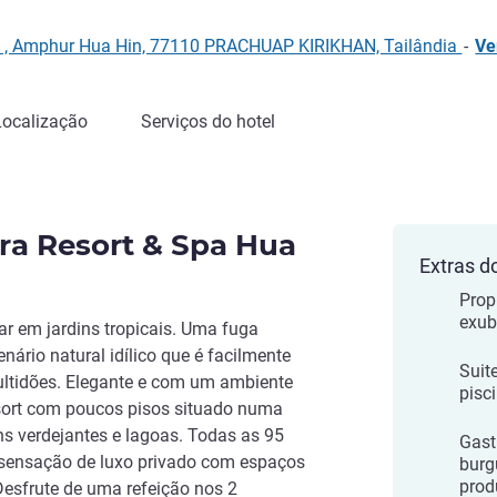
n , Amphur Hua Hin, 77110 PRACHUAP KIRIKHAN, Tailândia
-
Ve
Localização
Serviços do hotel
a Resort & Spa Hua
Extras d
Prop
exub
ar em jardins tropicais. Uma fuga
ário natural idílico que é facilmente
Suit
ltidões. Elegante e com um ambiente
pisc
esort com poucos pisos situado numa
ns verdejantes e lagoas. Todas as 95
Gast
a sensação de luxo privado com espaços
burg
prod
esfrute de uma refeição nos 2