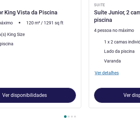
SUITE
or King Vista da Piscina
Suíte Junior, 2 ca
piscina
máximo
120
m²
/
1291
sq ft
4 pessoa no máximo
(s) King Size
Cama
1 x 2 camas indivi
piscina
Vistas:
Lado da piscina
do alojamento:
As vantagens do alojam
Varanda
Ver detalhes
Ver disponibilidades
Ver dis
uite 1 : Suite Junior King Vista da Piscina , Suite 2 : Suíte Junio