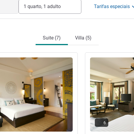
a escapadinha tranquila e inspiradora."
1 quarto, 1 adulto
Tarifas especiais
ira
Suite (7)
Villa (5)
Ver detalhes
6