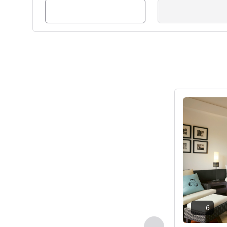
Esperamos que desfrute de um
Paul Perrottet, Gestão hotele
Ver detalhes
6
Anterior - Suite