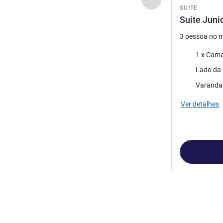
SUITE
Suite Juni
3 pessoa no 
Cama
1 x Cama
Vistas:
Lado da 
As vantagens 
Varanda
Ver detalhes
Página
1
de
4
, S