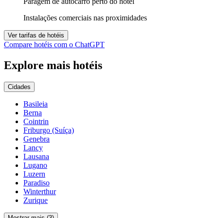
Paragem de autocarro perto do hotel
Instalações comerciais nas proximidades
Ver tarifas de hotéis
Compare hotéis com o ChatGPT
Explore mais hotéis
Cidades
Basileia
Berna
Cointrin
Friburgo (Suíça)
Genebra
Lancy
Lausana
Lugano
Luzern
Paradiso
Winterthur
Zurique
Mostrar mais (3)