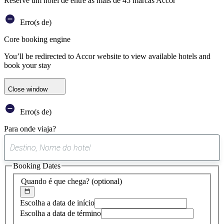
Reserve um hotel de entre as mais de 45 marcas Accor
Erro(s de)
Core booking engine
You’ll be redirected to Accor website to view available hotels and
book your stay
Close window
Erro(s de)
Para onde viaja?
0
sugestão
Booking Dates
encontrada
Quando é que chega?
(optional)
Escolha a data de início
Escolha a data de término