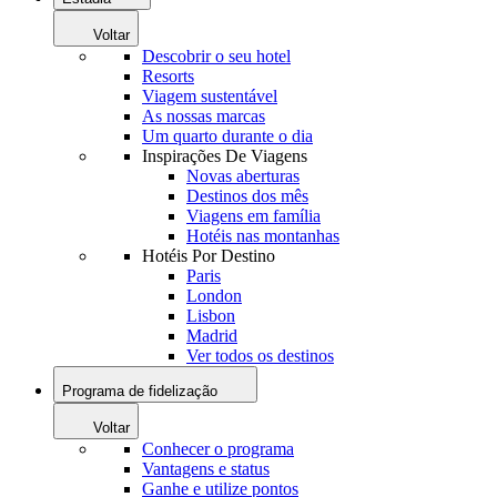
Voltar
Descobrir o seu hotel
Resorts
Viagem sustentável
As nossas marcas
Um quarto durante o dia
Inspirações De Viagens
Novas aberturas
Destinos dos mês
Viagens em família
Hotéis nas montanhas
Hotéis Por Destino
Paris
London
Lisbon
Madrid
Ver todos os destinos
Programa de fidelização
Voltar
Conhecer o programa
Vantagens e status
Ganhe e utilize pontos