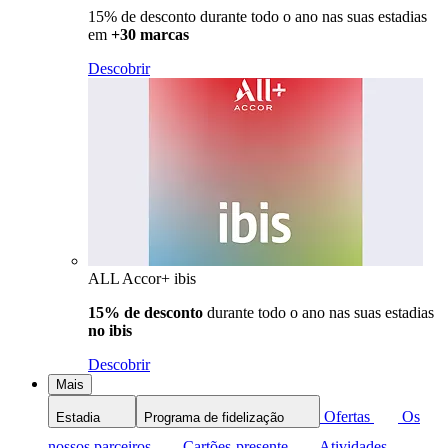
15% de desconto durante todo o ano nas suas estadias
em
+30 marcas
Descobrir
ALL Accor+ ibis
15% de desconto
durante todo o ano nas suas estadias
no ibis
Descobrir
Mais
Ofertas
Os
Estadia
Programa de fidelização
nossos parceiros
Cartões-presente
Atividades