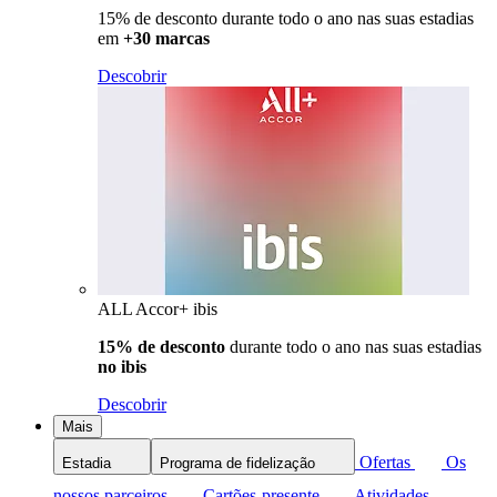
15% de desconto durante todo o ano nas suas estadias
em
+30 marcas
Descobrir
ALL Accor+ ibis
15% de desconto
durante todo o ano nas suas estadias
no ibis
Descobrir
Mais
Ofertas
Os
Estadia
Programa de fidelização
nossos parceiros
Cartões-presente
Atividades