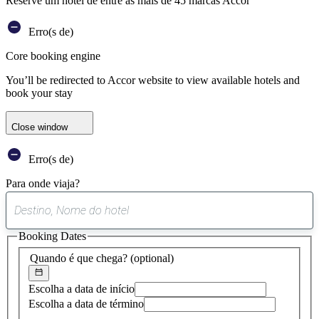
Reserve um hotel de entre as mais de 45 marcas Accor
Erro(s de)
Core booking engine
You’ll be redirected to Accor website to view available hotels and
book your stay
Close window
Erro(s de)
Para onde viaja?
0
sugestão
Booking Dates
encontrada
Quando é que chega?
(optional)
Escolha a data de início
Escolha a data de término