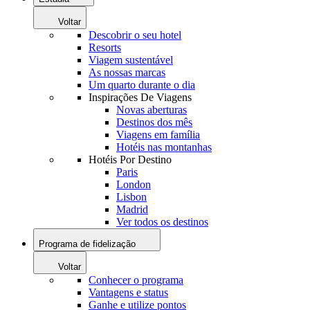
Voltar
Descobrir o seu hotel
Resorts
Viagem sustentável
As nossas marcas
Um quarto durante o dia
Inspirações De Viagens
Novas aberturas
Destinos dos mês
Viagens em família
Hotéis nas montanhas
Hotéis Por Destino
Paris
London
Lisbon
Madrid
Ver todos os destinos
Programa de fidelização
Voltar
Conhecer o programa
Vantagens e status
Ganhe e utilize pontos