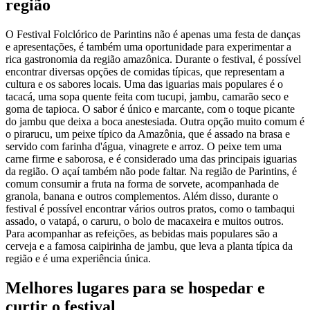
região
O Festival Folclórico de Parintins não é apenas uma festa de danças
e apresentações, é também uma oportunidade para experimentar a
rica gastronomia da região amazônica. Durante o festival, é possível
encontrar diversas opções de comidas típicas, que representam a
cultura e os sabores locais. Uma das iguarias mais populares é o
tacacá, uma sopa quente feita com tucupi, jambu, camarão seco e
goma de tapioca. O sabor é único e marcante, com o toque picante
do jambu que deixa a boca anestesiada. Outra opção muito comum é
o pirarucu, um peixe típico da Amazônia, que é assado na brasa e
servido com farinha d'água, vinagrete e arroz. O peixe tem uma
carne firme e saborosa, e é considerado uma das principais iguarias
da região. O açaí também não pode faltar. Na região de Parintins, é
comum consumir a fruta na forma de sorvete, acompanhada de
granola, banana e outros complementos. Além disso, durante o
festival é possível encontrar vários outros pratos, como o tambaqui
assado, o vatapá, o caruru, o bolo de macaxeira e muitos outros.
Para acompanhar as refeições, as bebidas mais populares são a
cerveja e a famosa caipirinha de jambu, que leva a planta típica da
região e é uma experiência única.
Melhores lugares para se hospedar e
curtir o festival