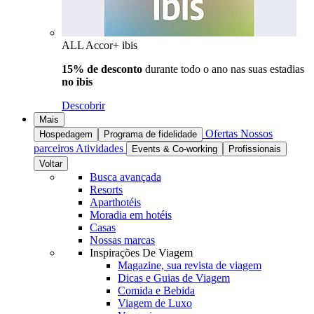
ALL Accor+ ibis
15% de desconto
durante todo o ano nas suas estadias
no ibis
Descobrir
Mais
Ofertas
Nossos
Hospedagem
Programa de fidelidade
parceiros
Atividades
Events & Co-working
Profissionais
Voltar
Busca avançada
Resorts
Aparthotéis
Moradia em hotéis
Casas
Nossas marcas
Inspirações De Viagem
Magazine, sua revista de viagem
Dicas e Guias de Viagem
Comida e Bebida
Viagem de Luxo