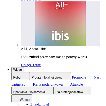
ALL Accor+ ibis
15% znizki
przez cały rok na pobyty
w ibis
Dołącz Teraz
Więcej
Promocje
Nasi
Pobyt
Program lojalnościowy
partnerzy
Karta podarunkowa
Atrakcje
Spotkania i wydarzenia
Dla profesjonalistów
Wstecz
Znajdź hotel