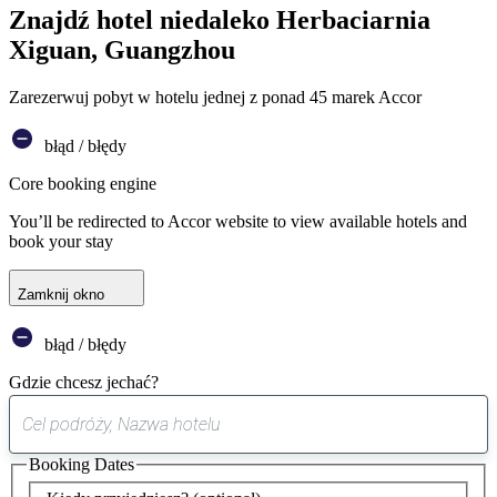
Znajdź hotel niedaleko Herbaciarnia
Xiguan, Guangzhou
Zarezerwuj pobyt w hotelu jednej z ponad 45 marek Accor
błąd / błędy
Core booking engine
You’ll be redirected to Accor website to view available hotels and
book your stay
Zamknij okno
błąd / błędy
Gdzie chcesz jechać?
0
sugestia
Booking Dates
została
znaleziona