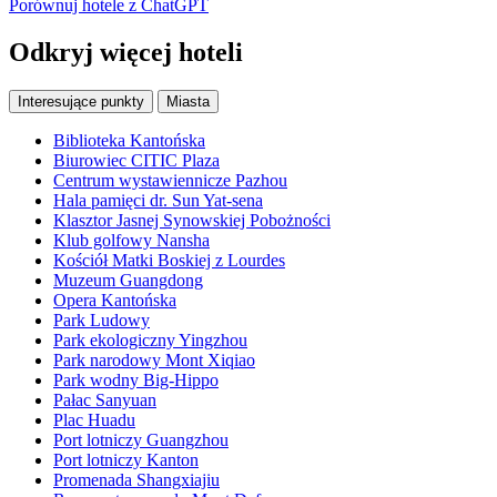
Porównuj hotele z ChatGPT
Odkryj więcej hoteli
Interesujące punkty
Miasta
Biblioteka Kantońska
Biurowiec CITIC Plaza
Centrum wystawiennicze Pazhou
Hala pamięci dr. Sun Yat-sena
Klasztor Jasnej Synowskiej Pobożności
Klub golfowy Nansha
Kościół Matki Boskiej z Lourdes
Muzeum Guangdong
Opera Kantońska
Park Ludowy
Park ekologiczny Yingzhou
Park narodowy Mont Xiqiao
Park wodny Big-Hippo
Pałac Sanyuan
Plac Huadu
Port lotniczy Guangzhou
Port lotniczy Kanton
Promenada Shangxiajiu