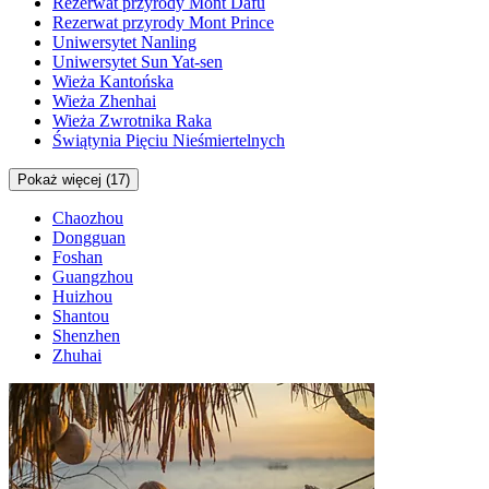
Rezerwat przyrody Mont Dafu
Rezerwat przyrody Mont Prince
Uniwersytet Nanling
Uniwersytet Sun Yat-sen
Wieża Kantońska
Wieża Zhenhai
Wieża Zwrotnika Raka
Świątynia Pięciu Nieśmiertelnych
Pokaż więcej (17)
Chaozhou
Dongguan
Foshan
Guangzhou
Huizhou
Shantou
Shenzhen
Zhuhai