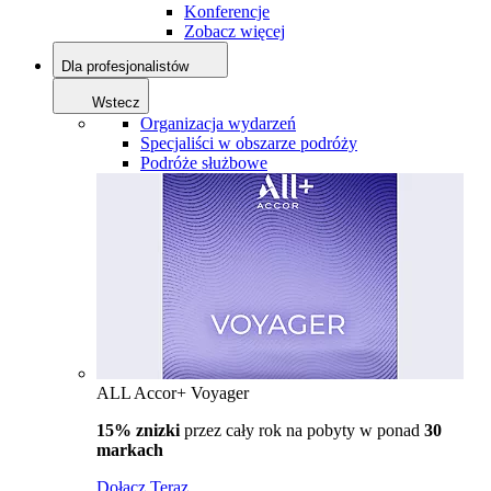
Konferencje
Zobacz więcej
Dla profesjonalistów
Wstecz
Organizacja wydarzeń
Specjaliści w obszarze podróży
Podróże służbowe
ALL Accor+ Voyager
15% znizki
przez cały rok na pobyty w ponad
30
markach
Dołącz Teraz