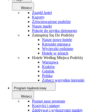
Wstecz
Znajdź hotel
Kurorty
Zrównoważone podróże
Nasze marki
Pokoje do użytku dziennego
Zainspiruj Się Do Podróży
Nasze nowe hotele
Kierunki miesiąca
Wycieczki rodzinne
Hotele w górach
Hotele Według Miejsca Podróży
Warszawa
Kraków
Gdańsk
Polska
Zobacz wszystkie kierunki
Program lojalnościowy
Wstecz
Poznaj nasz program
Korzyści i statusy
Zdobywaj i wykorzystuj punkty