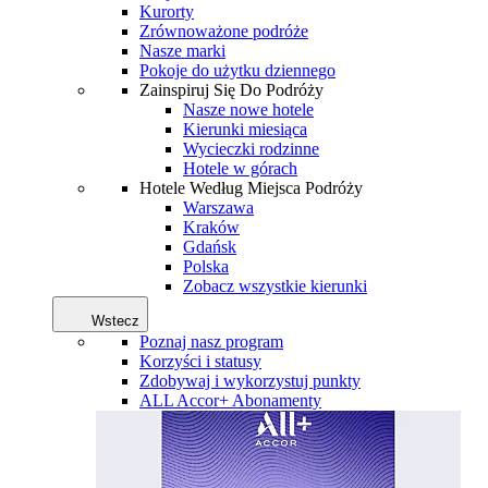
Kurorty
Zrównoważone podróże
Nasze marki
Pokoje do użytku dziennego
Zainspiruj Się Do Podróży
Nasze nowe hotele
Kierunki miesiąca
Wycieczki rodzinne
Hotele w górach
Hotele Według Miejsca Podróży
Warszawa
Kraków
Gdańsk
Polska
Zobacz wszystkie kierunki
Wstecz
Poznaj nasz program
Korzyści i statusy
Zdobywaj i wykorzystuj punkty
ALL Accor+ Abonamenty