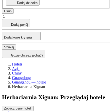
+Dodaj dziecko
Usuń
Dodaj pokój
Dodatkowe kryteria
Szukaj
Gdzie chcesz jechać?
Hotels
Azja
Chiny
Guangdong
Guangzhou — hotele
Herbaciarnia Xiguan
Herbaciarnia Xiguan: Przeglądaj hotele
Zobacz ceny hoteli