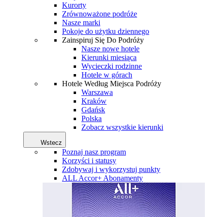
Kurorty
Zrównoważone podróże
Nasze marki
Pokoje do użytku dziennego
Zainspiruj Się Do Podróży
Nasze nowe hotele
Kierunki miesiąca
Wycieczki rodzinne
Hotele w górach
Hotele Według Miejsca Podróży
Warszawa
Kraków
Gdańsk
Polska
Zobacz wszystkie kierunki
Wstecz
Poznaj nasz program
Korzyści i statusy
Zdobywaj i wykorzystuj punkty
ALL Accor+ Abonamenty