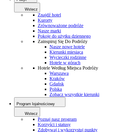
Wstecz
Znajdź hotel
Kurorty
Zrównoważone podróże
Nasze marki
Pokoje do użytku dziennego
Zainspiruj Się Do Podróży
Nasze nowe hotele
Kierunki miesiąca
Wycieczki rodzinne
Hotele w górach
Hotele Według Miejsca Podróży
Warszawa
Kraków
Gdańsk
Polska
Zobacz wszystkie kierunki
Program lojalnościowy
Wstecz
Poznaj nasz program
Korzyści i statusy
Zdobywaj i wykorzystuj punkty