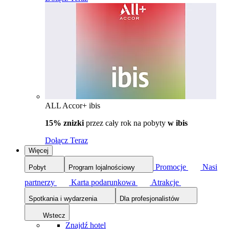
ALL Accor+ ibis
15% znizki
przez cały rok na pobyty
w ibis
Dołącz Teraz
Więcej
Promocje
Nasi
Pobyt
Program lojalnościowy
partnerzy
Karta podarunkowa
Atrakcje
Spotkania i wydarzenia
Dla profesjonalistów
Wstecz
Znajdź hotel