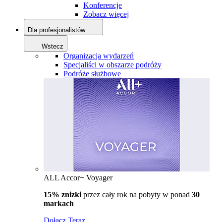
Konferencje
Zobacz więcej
Dla profesjonalistów
Wstecz
Organizacja wydarzeń
Specjaliści w obszarze podróży
Podróże służbowe
ALL Accor+ Voyager
15% znizki
przez cały rok na pobyty w ponad
30
markach
Dołącz Teraz