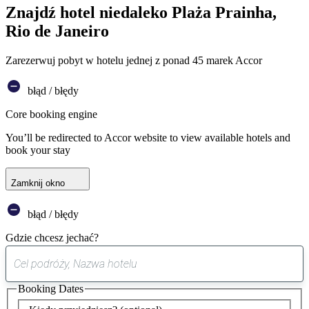
Znajdź hotel niedaleko Plaża Prainha,
Rio de Janeiro
Zarezerwuj pobyt w hotelu jednej z ponad 45 marek Accor
błąd / błędy
Core booking engine
You’ll be redirected to Accor website to view available hotels and
book your stay
Zamknij okno
błąd / błędy
Gdzie chcesz jechać?
0
sugestia
Booking Dates
została
znaleziona