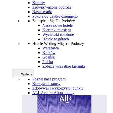
Kurorty
Zrównoważone podróże
Nasze marki
Pokoje do użytku dziennego
Zainspiruj Się Do Podróży
Nasze nowe hotele
Kierunki miesiąca
Wycieczki rodzinne
Hotele w górach
Hotele Według Miejsca Podróży
Warszawa
Kraków
Gdańsk
Polska
Zobacz wszystkie kierunki
Wstecz
Poznaj nasz program
Korzyści i statusy
Zdobywaj i wykorzystuj punkty
ALL Accor+ Abonamenty