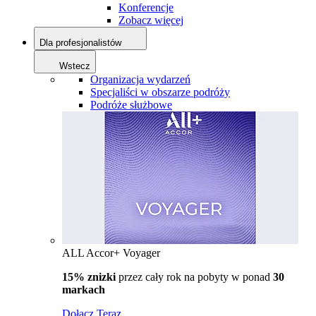
Konferencje
Zobacz więcej
Dla profesjonalistów
Wstecz
Organizacja wydarzeń
Specjaliści w obszarze podróży
Podróże służbowe
ALL Accor+ Voyager
15% znizki
przez cały rok na pobyty w ponad
30
markach
Dołącz Teraz