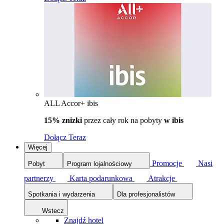
ALL Accor+ ibis
15% znizki
przez cały rok na pobyty
w ibis
Dołącz Teraz
Więcej
Promocje
Nasi
Pobyt
Program lojalnościowy
partnerzy
Karta podarunkowa
Atrakcje
Spotkania i wydarzenia
Dla profesjonalistów
Wstecz
Znajdź hotel