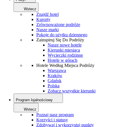
Wstecz
Znajdź hotel
Kurorty
Zrównoważone podróże
Nasze marki
Pokoje do użytku dziennego
Zainspiruj Się Do Podróży
Nasze nowe hotele
Kierunki miesiąca
Wycieczki rodzinne
Hotele w górach
Hotele Według Miejsca Podróży
Warszawa
Kraków
Gdańsk
Polska
Zobacz wszystkie kierunki
Program lojalnościowy
Wstecz
Poznaj nasz program
Korzyści i statusy
Zdobywaj i wykorzystuj punkty