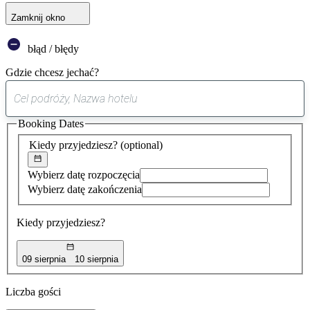
Zamknij okno
błąd / błędy
Gdzie chcesz jechać?
0
sugestia
Booking Dates
została
znaleziona
Kiedy przyjedziesz?
(optional)
Wybierz datę rozpoczęcia
Wybierz datę zakończenia
Kiedy przyjedziesz?
09 sierpnia
10 sierpnia
Liczba gości