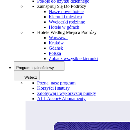
Pokoje do użytku dziennego
Zainspiruj Się Do Podróży
Nasze nowe hotele
Kierunki miesiąca
Wycieczki rodzinne
Hotele w górach
Hotele Według Miejsca Podróży
Warszawa
Kraków
Gdańsk
Polska
Zobacz wszystkie kierunki
Program lojalnościowy
Wstecz
Poznaj nasz program
Korzyści i statusy
Zdobywaj i wykorzystuj punkty
ALL Accor+ Abonamenty