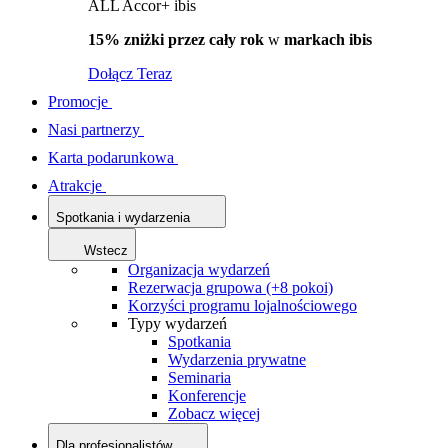
ALL Accor+ ibis
15% zniżki przez cały rok
w
markach ibis
Dołącz Teraz
Promocje
Nasi partnerzy
Karta podarunkowa
Atrakcje
Spotkania i wydarzenia
Wstecz
Organizacja wydarzeń
Rezerwacja grupowa (+8 pokoi)
Korzyści programu lojalnościowego
Typy wydarzeń
Spotkania
Wydarzenia prywatne
Seminaria
Konferencje
Zobacz więcej
Dla profesjonalistów