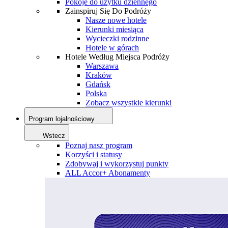
Pokoje do użytku dziennego
Zainspiruj Się Do Podróży
Nasze nowe hotele
Kierunki miesiąca
Wycieczki rodzinne
Hotele w górach
Hotele Według Miejsca Podróży
Warszawa
Kraków
Gdańsk
Polska
Zobacz wszystkie kierunki
Program lojalnościowy
Wstecz
Poznaj nasz program
Korzyści i statusy
Zdobywaj i wykorzystuj punkty
ALL Accor+ Abonamenty