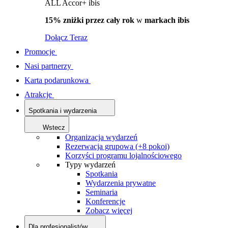
ALL Accor+ ibis
15% zniżki przez cały rok
w
markach ibis
Dołącz Teraz
Promocje
Nasi partnerzy
Karta podarunkowa
Atrakcje
Spotkania i wydarzenia
Wstecz
Organizacja wydarzeń
Rezerwacja grupowa (+8 pokoi)
Korzyści programu lojalnościowego
Typy wydarzeń
Spotkania
Wydarzenia prywatne
Seminaria
Konferencje
Zobacz więcej
Dla profesjonalistów