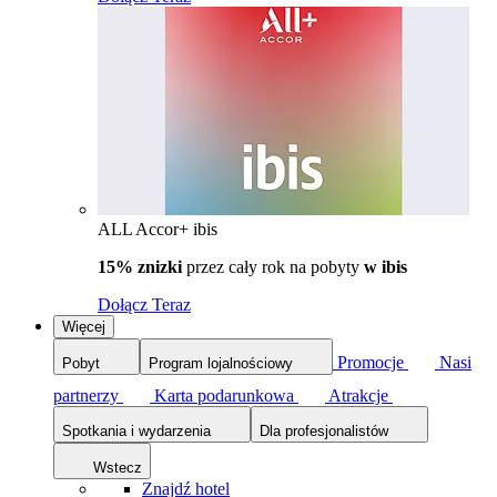
ALL Accor+ ibis
15% znizki
przez cały rok na pobyty
w ibis
Dołącz Teraz
Więcej
Promocje
Nasi
Pobyt
Program lojalnościowy
partnerzy
Karta podarunkowa
Atrakcje
Spotkania i wydarzenia
Dla profesjonalistów
Wstecz
Znajdź hotel