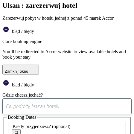
Ulsan : zarezerwuj hotel
Zarezerwuj pobyt w hotelu jednej z ponad 45 marek Accor
błąd / błędy
Core booking engine
You’ll be redirected to Accor website to view available hotels and
book your stay
Zamknij okno
błąd / błędy
Gdzie chcesz jechać?
0
sugestia
Booking Dates
została
znaleziona
Kiedy przyjedziesz?
(optional)