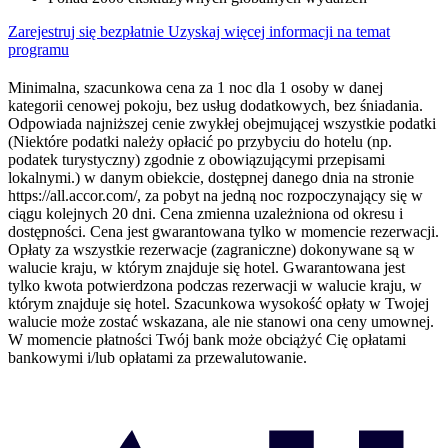
Zarejestruj się bezpłatnie
Uzyskaj więcej informacji na temat
programu
Minimalna, szacunkowa cena za 1 noc dla 1 osoby w danej
kategorii cenowej pokoju, bez usług dodatkowych, bez śniadania.
Odpowiada najniższej cenie zwykłej obejmującej wszystkie podatki
(Niektóre podatki należy opłacić po przybyciu do hotelu (np.
podatek turystyczny) zgodnie z obowiązującymi przepisami
lokalnymi.) w danym obiekcie, dostępnej danego dnia na stronie
https://all.accor.com/, za pobyt na jedną noc rozpoczynający się w
ciągu kolejnych 20 dni. Cena zmienna uzależniona od okresu i
dostępności. Cena jest gwarantowana tylko w momencie rezerwacji.
Opłaty za wszystkie rezerwacje (zagraniczne) dokonywane są w
walucie kraju, w którym znajduje się hotel. Gwarantowana jest
tylko kwota potwierdzona podczas rezerwacji w walucie kraju, w
którym znajduje się hotel. Szacunkowa wysokość opłaty w Twojej
walucie może zostać wskazana, ale nie stanowi ona ceny umownej.
W momencie płatności Twój bank może obciążyć Cię opłatami
bankowymi i/lub opłatami za przewalutowanie.