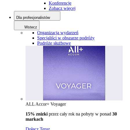
Konferencje
Zobacz więcej
Dla profesjonalistów
Wstecz
Organizacja wydarzeń
Specjaliści w obszarze podróży
Podróże służbowe
ALL Accor+ Voyager
15% znizki
przez cały rok na pobyty w ponad
30
markach
Dołącz Teraz