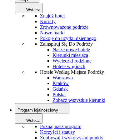
Wstecz
Znajdź hotel
Kurorty
Zrównoważone podróże
Nasze marki
Pokoje do użytku dziennego
Zainspiruj Się Do Podróży
Nasze nowe hotele
Kierunki miesiąca
Wycieczki rodzinne
Hotele w górach
Hotele Według Miejsca Podróży
Warszawa
Kraków
Gdańsk
Polska
Zobacz wszystkie kierunki
Program lojalnościowy
Wstecz
Poznaj nasz program
Korzyści i statusy
Zdobywaj i wykorzystuj punkty