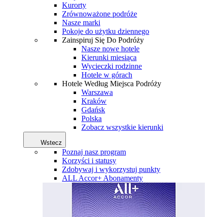
Kurorty
Zrównoważone podróże
Nasze marki
Pokoje do użytku dziennego
Zainspiruj Się Do Podróży
Nasze nowe hotele
Kierunki miesiąca
Wycieczki rodzinne
Hotele w górach
Hotele Według Miejsca Podróży
Warszawa
Kraków
Gdańsk
Polska
Zobacz wszystkie kierunki
Wstecz
Poznaj nasz program
Korzyści i statusy
Zdobywaj i wykorzystuj punkty
ALL Accor+ Abonamenty