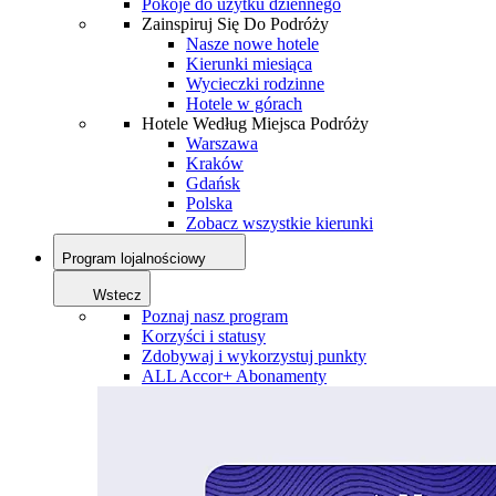
Pokoje do użytku dziennego
Zainspiruj Się Do Podróży
Nasze nowe hotele
Kierunki miesiąca
Wycieczki rodzinne
Hotele w górach
Hotele Według Miejsca Podróży
Warszawa
Kraków
Gdańsk
Polska
Zobacz wszystkie kierunki
Program lojalnościowy
Wstecz
Poznaj nasz program
Korzyści i statusy
Zdobywaj i wykorzystuj punkty
ALL Accor+ Abonamenty