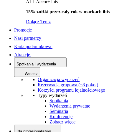
ALL Accor+ ibis
15% zniżki przez cały rok
w
markach ibis
Dołącz Teraz
Promocje
Nasi partnerzy
Karta podarunkowa
Atrakcje
Spotkania i wydarzenia
Wstecz
Organizacja wydarzeń
Rezerwacja grupowa (+8 pokoi)
Korzyści programu lojalnościowego
Typy wydarzeń
Spotkania
Wydarzenia prywatne
Seminaria
Konferencje
Zobacz więcej
Dla profesjonalistów