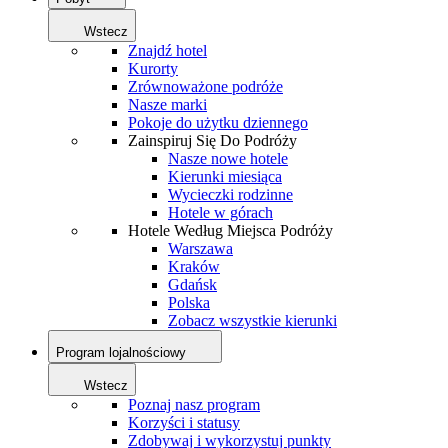
Wstecz
Znajdź hotel
Kurorty
Zrównoważone podróże
Nasze marki
Pokoje do użytku dziennego
Zainspiruj Się Do Podróży
Nasze nowe hotele
Kierunki miesiąca
Wycieczki rodzinne
Hotele w górach
Hotele Według Miejsca Podróży
Warszawa
Kraków
Gdańsk
Polska
Zobacz wszystkie kierunki
Program lojalnościowy
Wstecz
Poznaj nasz program
Korzyści i statusy
Zdobywaj i wykorzystuj punkty