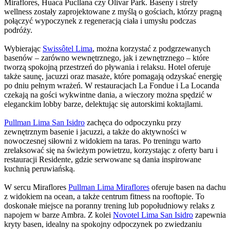
Miraflores, Huaca Pucllana czy Olivar Park. Baseny i strefy
wellness zostały zaprojektowane z myślą o gościach, którzy pragną
połączyć wypoczynek z regeneracją ciała i umysłu podczas
podróży.
Wybierając
Swissôtel Lima
, można korzystać z podgrzewanych
basenów – zarówno wewnętrznego, jak i zewnętrznego – które
tworzą spokojną przestrzeń do pływania i relaksu. Hotel oferuje
także saunę, jacuzzi oraz masaże, które pomagają odzyskać energię
po dniu pełnym wrażeń. W restauracjach La Fondue i La Locanda
czekają na gości wykwintne dania, a wieczory można spędzić w
eleganckim lobby barze, delektując się autorskimi koktajlami.
Pullman Lima San Isidro
zachęca do odpoczynku przy
zewnętrznym basenie i jacuzzi, a także do aktywności w
nowoczesnej siłowni z widokiem na taras. Po treningu warto
zrelaksować się na świeżym powietrzu, korzystając z oferty baru i
restauracji Residente, gdzie serwowane są dania inspirowane
kuchnią peruwiańską.
W sercu Miraflores
Pullman Lima Miraflores
oferuje basen na dachu
z widokiem na ocean, a także centrum fitness na rooftopie. To
doskonałe miejsce na poranny trening lub popołudniowy relaks z
napojem w barze Ambra. Z kolei
Novotel Lima San Isidro
zapewnia
kryty basen, idealny na spokojny odpoczynek po zwiedzaniu