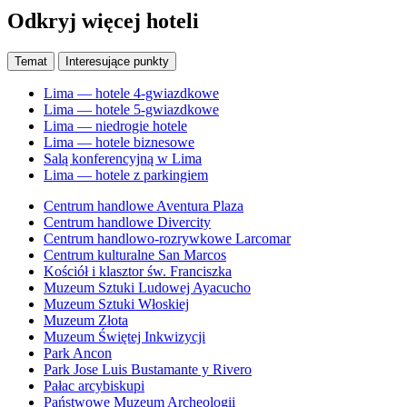
Odkryj więcej hoteli
Temat
Interesujące punkty
Lima — hotele 4-gwiazdkowe
Lima — hotele 5-gwiazdkowe
Lima — niedrogie hotele
Lima — hotele biznesowe
Salą konferencyjną w Lima
Lima — hotele z parkingiem
Centrum handlowe Aventura Plaza
Centrum handlowe Divercity
Centrum handlowo-rozrywkowe Larcomar
Centrum kulturalne San Marcos
Kościół i klasztor św. Franciszka
Muzeum Sztuki Ludowej Ayacucho
Muzeum Sztuki Włoskiej
Muzeum Złota
Muzeum Świętej Inkwizycji
Park Ancon
Park Jose Luis Bustamante y Rivero
Pałac arcybiskupi
Państwowe Muzeum Archeologii