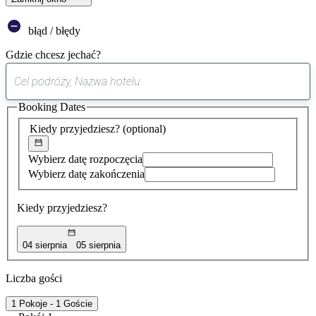
błąd / błędy
Gdzie chcesz jechać?
0
sugestia
Booking Dates
została
znaleziona
Kiedy przyjedziesz?
(optional)
Wybierz datę rozpoczęcia
Wybierz datę zakończenia
Kiedy przyjedziesz?
04 sierpnia
05 sierpnia
Liczba gości
1 Pokoje - 1 Goście