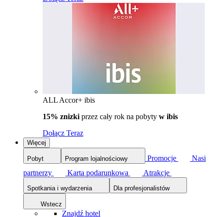
ALL Accor+ ibis
15% znizki
przez cały rok na pobyty
w ibis
Dołącz Teraz
Więcej
Promocje
Nasi
Pobyt
Program lojalnościowy
partnerzy
Karta podarunkowa
Atrakcje
Spotkania i wydarzenia
Dla profesjonalistów
Wstecz
Znajdź hotel