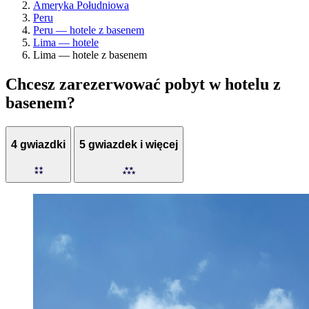
Ameryka Południowa
Peru
Peru — hotele z basenem
Lima — hotele
Lima — hotele z basenem
Chcesz zarezerwować pobyt w hotelu z
basenem?
4 gwiazdki
5 gwiazdek i więcej