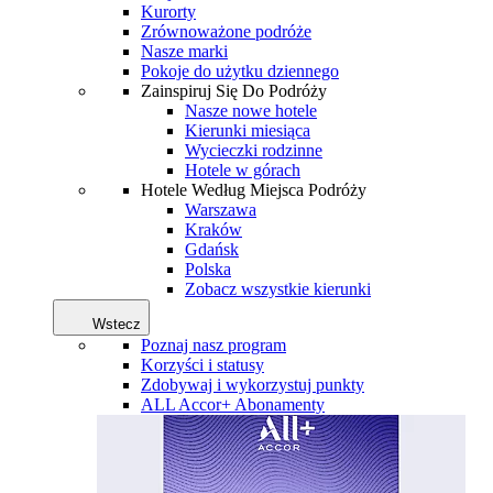
Kurorty
Zrównoważone podróże
Nasze marki
Pokoje do użytku dziennego
Zainspiruj Się Do Podróży
Nasze nowe hotele
Kierunki miesiąca
Wycieczki rodzinne
Hotele w górach
Hotele Według Miejsca Podróży
Warszawa
Kraków
Gdańsk
Polska
Zobacz wszystkie kierunki
Wstecz
Poznaj nasz program
Korzyści i statusy
Zdobywaj i wykorzystuj punkty
ALL Accor+ Abonamenty