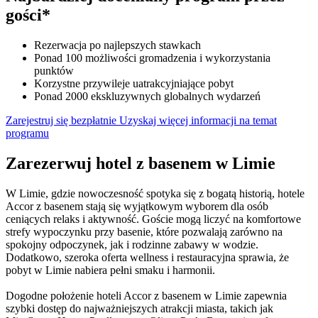
gości*
Rezerwacja po najlepszych stawkach
Ponad 100 możliwości gromadzenia i wykorzystania
punktów
Korzystne przywileje uatrakcyjniające pobyt
Ponad 2000 ekskluzywnych globalnych wydarzeń
Zarejestruj się bezpłatnie
Uzyskaj więcej informacji na temat
programu
Zarezerwuj hotel z basenem w Limie
W Limie, gdzie nowoczesność spotyka się z bogatą historią, hotele
Accor z basenem stają się wyjątkowym wyborem dla osób
ceniących relaks i aktywność. Goście mogą liczyć na komfortowe
strefy wypoczynku przy basenie, które pozwalają zarówno na
spokojny odpoczynek, jak i rodzinne zabawy w wodzie.
Dodatkowo, szeroka oferta wellness i restauracyjna sprawia, że
pobyt w Limie nabiera pełni smaku i harmonii.
Dogodne położenie hoteli Accor z basenem w Limie zapewnia
szybki dostęp do najważniejszych atrakcji miasta, takich jak