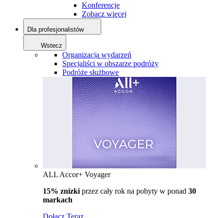
Konferencje
Zobacz więcej
Dla profesjonalistów
Wstecz
Organizacja wydarzeń
Specjaliści w obszarze podróży
Podróże służbowe
ALL Accor+ Voyager
15% znizki
przez cały rok na pobyty w ponad
30
markach
Dołącz Teraz