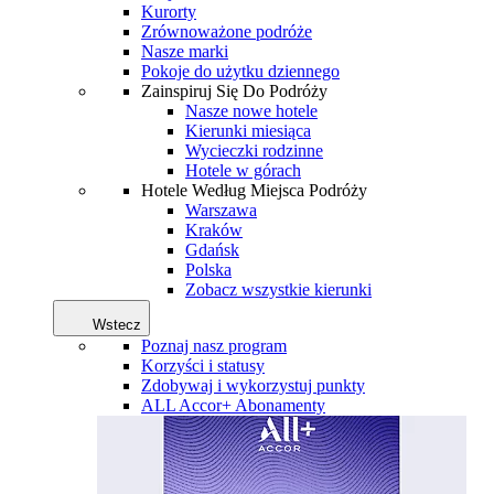
Kurorty
Zrównoważone podróże
Nasze marki
Pokoje do użytku dziennego
Zainspiruj Się Do Podróży
Nasze nowe hotele
Kierunki miesiąca
Wycieczki rodzinne
Hotele w górach
Hotele Według Miejsca Podróży
Warszawa
Kraków
Gdańsk
Polska
Zobacz wszystkie kierunki
Wstecz
Poznaj nasz program
Korzyści i statusy
Zdobywaj i wykorzystuj punkty
ALL Accor+ Abonamenty