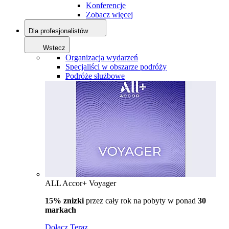
Konferencje
Zobacz więcej
Dla profesjonalistów
Wstecz
Organizacja wydarzeń
Specjaliści w obszarze podróży
Podróże służbowe
ALL Accor+ Voyager
15% znizki
przez cały rok na pobyty w ponad
30
markach
Dołącz Teraz