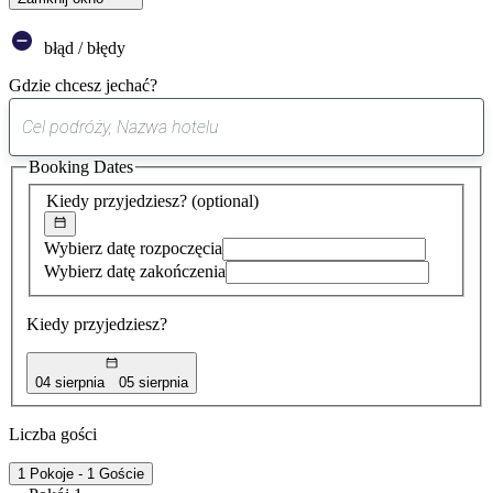
błąd / błędy
Gdzie chcesz jechać?
0
sugestia
Booking Dates
została
znaleziona
Kiedy przyjedziesz?
(optional)
Wybierz datę rozpoczęcia
Wybierz datę zakończenia
Kiedy przyjedziesz?
04 sierpnia
05 sierpnia
Liczba gości
1 Pokoje - 1 Goście