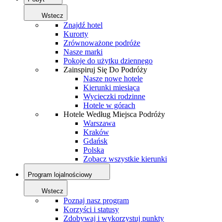
Wstecz
Znajdź hotel
Kurorty
Zrównoważone podróże
Nasze marki
Pokoje do użytku dziennego
Zainspiruj Się Do Podróży
Nasze nowe hotele
Kierunki miesiąca
Wycieczki rodzinne
Hotele w górach
Hotele Według Miejsca Podróży
Warszawa
Kraków
Gdańsk
Polska
Zobacz wszystkie kierunki
Program lojalnościowy
Wstecz
Poznaj nasz program
Korzyści i statusy
Zdobywaj i wykorzystuj punkty