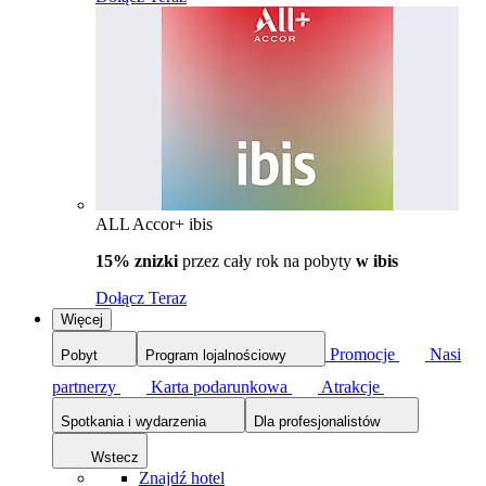
ALL Accor+ ibis
15% znizki
przez cały rok na pobyty
w ibis
Dołącz Teraz
Więcej
Promocje
Nasi
Pobyt
Program lojalnościowy
partnerzy
Karta podarunkowa
Atrakcje
Spotkania i wydarzenia
Dla profesjonalistów
Wstecz
Znajdź hotel