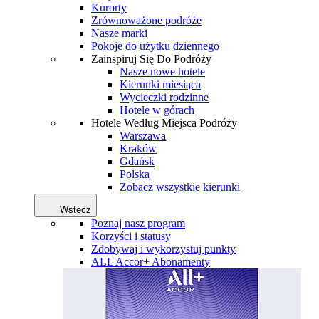
Kurorty
Zrównoważone podróże
Nasze marki
Pokoje do użytku dziennego
Zainspiruj Się Do Podróży
Nasze nowe hotele
Kierunki miesiąca
Wycieczki rodzinne
Hotele w górach
Hotele Według Miejsca Podróży
Warszawa
Kraków
Gdańsk
Polska
Zobacz wszystkie kierunki
Wstecz
Poznaj nasz program
Korzyści i statusy
Zdobywaj i wykorzystuj punkty
ALL Accor+ Abonamenty