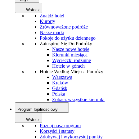
Wstecz
Znajdź hotel
Kurorty
Zrównoważone podróże
Nasze marki
Pokoje do użytku dziennego
Zainspiruj Się Do Podróży
Nasze nowe hotele
Kierunki miesiąca
Wycieczki rodzinne
Hotele w górach
Hotele Według Miejsca Podróży
Warszawa
Kraków
Gdańsk
Polska
Zobacz wszystkie kierunki
Program lojalnościowy
Wstecz
Poznaj nasz program
Korzyści i statusy
Zdobywaj i wykorzystuj punkty