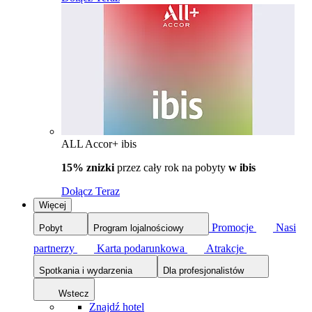
ALL Accor+ ibis
15% znizki
przez cały rok na pobyty
w ibis
Dołącz Teraz
Więcej
Promocje
Nasi
Pobyt
Program lojalnościowy
partnerzy
Karta podarunkowa
Atrakcje
Spotkania i wydarzenia
Dla profesjonalistów
Wstecz
Znajdź hotel