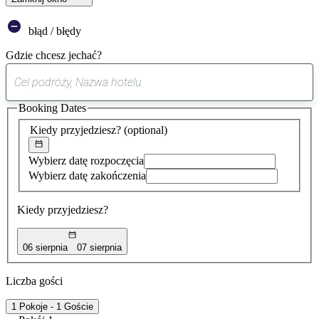
błąd / błędy
Gdzie chcesz jechać?
0
sugestia
Booking Dates
została
znaleziona
Kiedy przyjedziesz?
(optional)
Wybierz datę rozpoczęcia
Wybierz datę zakończenia
Kiedy przyjedziesz?
06 sierpnia
07 sierpnia
Liczba gości
1 Pokoje - 1 Goście