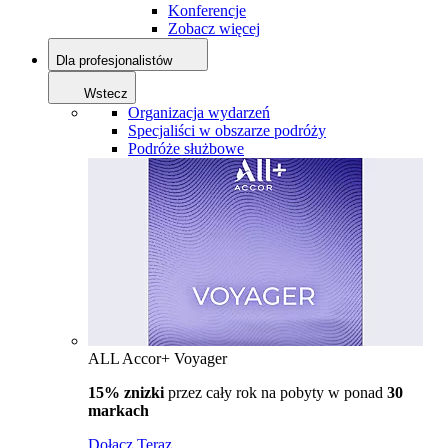
Konferencje
Zobacz więcej
Dla profesjonalistów
Wstecz
Organizacja wydarzeń
Specjaliści w obszarze podróży
Podróże służbowe
ALL Accor+ Voyager
15% znizki
przez cały rok na pobyty w ponad
30
markach
Dołącz Teraz