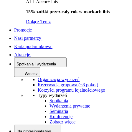
ALL Accor+ ibis
15% zniżki przez cały rok
w
markach ibis
Dołącz Teraz
Promocje
Nasi partnerzy
Karta podarunkowa
Atrakcje
Spotkania i wydarzenia
Wstecz
Organizacja wydarzeń
Rezerwacja grupowa (+8 pokoi)
Korzyści programu lojalnościowego
Typy wydarzeń
Spotkania
Wydarzenia prywatne
Seminaria
Konferencje
Zobacz więcej
Dla profesjonalistów