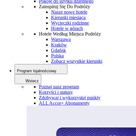
Pokoje do użytku dziennego
Zainspiruj Się Do Podróży
Nasze nowe hotele
Kierunki miesiąca
Wycieczki rodzinne
Hotele w górach
Hotele Według Miejsca Podróży
Warszawa
Kraków
Gdańsk
Polska
Zobacz wszystkie kierunki
Program lojalnościowy
Wstecz
Poznaj nasz program
Korzyści i statusy
Zdobywaj i wykorzystuj punkty
ALL Accor+ Abonamenty