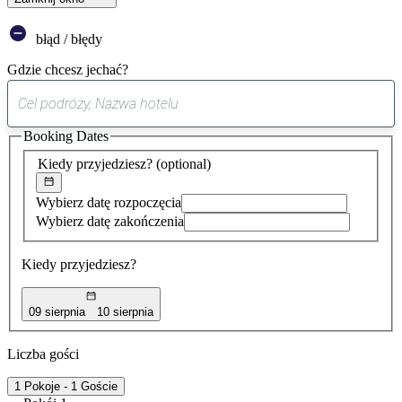
błąd / błędy
Gdzie chcesz jechać?
0
sugestia
Booking Dates
została
znaleziona
Kiedy przyjedziesz?
(optional)
Wybierz datę rozpoczęcia
Wybierz datę zakończenia
Kiedy przyjedziesz?
09 sierpnia
10 sierpnia
Liczba gości
1 Pokoje - 1 Goście