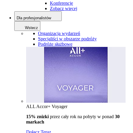
Konferencje
Zobacz więcej
Dla profesjonalistów
Wstecz
Organizacja wydarzeń
Specjaliści w obszarze podróży
Podróże służbowe
ALL Accor+ Voyager
15% znizki
przez cały rok na pobyty w ponad
30
markach
Dołącz Teraz