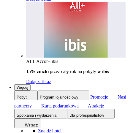
ALL Accor+ ibis
15% znizki
przez cały rok na pobyty
w ibis
Dołącz Teraz
Więcej
Promocje
Nasi
Pobyt
Program lojalnościowy
partnerzy
Karta podarunkowa
Atrakcje
Spotkania i wydarzenia
Dla profesjonalistów
Wstecz
Znajdź hotel