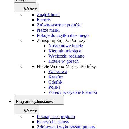
Wstecz
Znajdź hotel
Kurorty
Zrównoważone podróże
Nasze marki
Pokoje do użytku dziennego
Zainspiruj Się Do Podróży
Nasze nowe hotele
Kierunki miesiąca
Wycieczki rodzinne
Hotele w górach
Hotele Według Miejsca Podróży
Warszawa
Kraków
Gdańsk
Polska
Zobacz wszystkie kierunki
Program lojalnościowy
Wstecz
Poznaj nasz program
Korzyści i statusy
Zdobywaj i wykorzystuj punkty