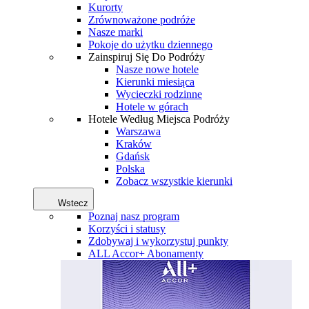
Kurorty
Zrównoważone podróże
Nasze marki
Pokoje do użytku dziennego
Zainspiruj Się Do Podróży
Nasze nowe hotele
Kierunki miesiąca
Wycieczki rodzinne
Hotele w górach
Hotele Według Miejsca Podróży
Warszawa
Kraków
Gdańsk
Polska
Zobacz wszystkie kierunki
Wstecz
Poznaj nasz program
Korzyści i statusy
Zdobywaj i wykorzystuj punkty
ALL Accor+ Abonamenty