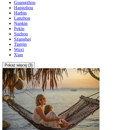
Guangzhou
Hangzhou
Harbin
Lanzhou
Nankin
Pekin
Suzhou
Szanghaj
Tianjin
Wuxi
Xian
Pokaż więcej (3)