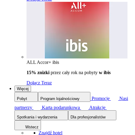
ALL Accor+ ibis
15% znizki
przez cały rok na pobyty
w ibis
Dołącz Teraz
Więcej
Promocje
Nasi
Pobyt
Program lojalnościowy
partnerzy
Karta podarunkowa
Atrakcje
Spotkania i wydarzenia
Dla profesjonalistów
Wstecz
Znajdź hotel