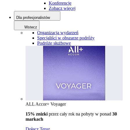
Konferencje
Zobacz więcej
Dla profesjonalistów
Wstecz
Organizacja wydarzeń
Specjaliści w obszarze podróży
Podróże służbowe
ALL Accor+ Voyager
15% znizki
przez cały rok na pobyty w ponad
30
markach
Dołącz Teraz