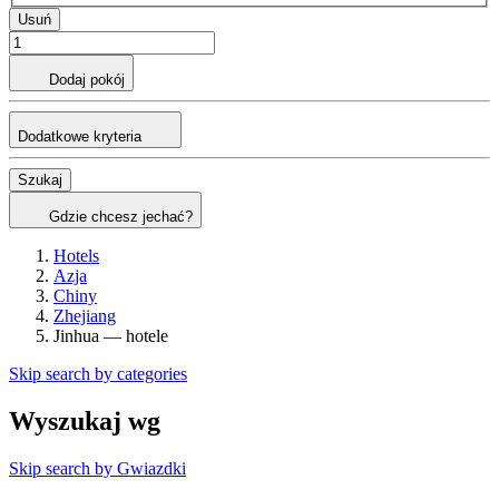
Usuń
Dodaj pokój
Dodatkowe kryteria
Szukaj
Gdzie chcesz jechać?
Hotels
Azja
Chiny
Zhejiang
Jinhua — hotele
Skip search by categories
Wyszukaj wg
Skip search by Gwiazdki