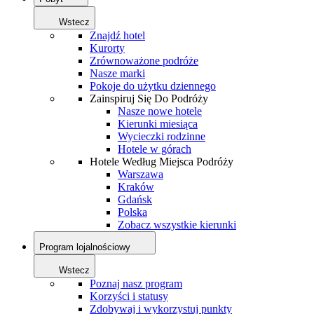
Wstecz
Znajdź hotel
Kurorty
Zrównoważone podróże
Nasze marki
Pokoje do użytku dziennego
Zainspiruj Się Do Podróży
Nasze nowe hotele
Kierunki miesiąca
Wycieczki rodzinne
Hotele w górach
Hotele Według Miejsca Podróży
Warszawa
Kraków
Gdańsk
Polska
Zobacz wszystkie kierunki
Program lojalnościowy
Wstecz
Poznaj nasz program
Korzyści i statusy
Zdobywaj i wykorzystuj punkty