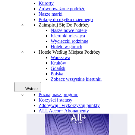
Kurorty
Zrównoważone podróże
Nasze marki
Pokoje do użytku dziennego
Zainspiruj Się Do Podróży
Nasze nowe hotele
Kierunki miesiąca
Wycieczki rodzinne
Hotele w górach
Hotele Według Miejsca Podróży
Warszawa
Kraków
Gdańsk
Polska
Zobacz wszystkie kierunki
Wstecz
Poznaj nasz program
Korzyści i statusy
Zdobywaj i wykorzystuj punkty
ALL Accor+ Abonamenty