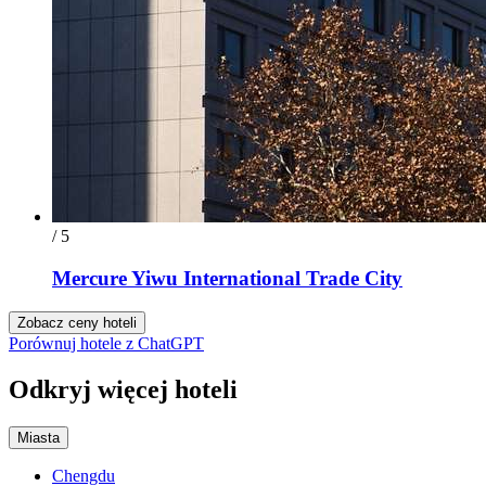
/ 5
Mercure Yiwu International Trade City
Zobacz ceny hoteli
Porównuj hotele z ChatGPT
Odkryj więcej hoteli
Miasta
Chengdu