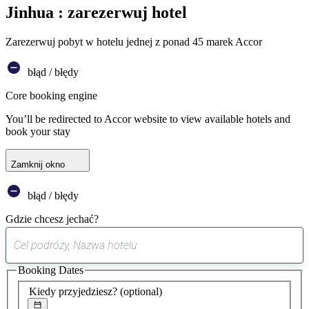
Jinhua : zarezerwuj hotel
Zarezerwuj pobyt w hotelu jednej z ponad 45 marek Accor
błąd / błędy
Core booking engine
You’ll be redirected to Accor website to view available hotels and
book your stay
Zamknij okno
błąd / błędy
Gdzie chcesz jechać?
0
sugestia
Booking Dates
została
znaleziona
Kiedy przyjedziesz?
(optional)