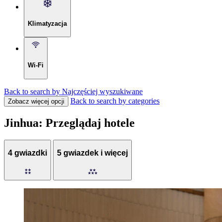
Klimatyzacja
Wi-Fi
Back to search by Najczęściej wyszukiwane
Back to search by categories
Zobacz więcej opcji
Jinhua: Przeglądaj hotele
4 gwiazdki
5 gwiazdek i więcej