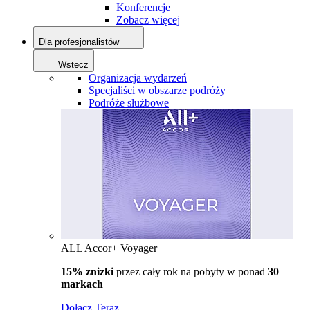
Konferencje
Zobacz więcej
Dla profesjonalistów
Wstecz
Organizacja wydarzeń
Specjaliści w obszarze podróży
Podróże służbowe
ALL Accor+ Voyager
15% znizki
przez cały rok na pobyty w ponad
30
markach
Dołącz Teraz