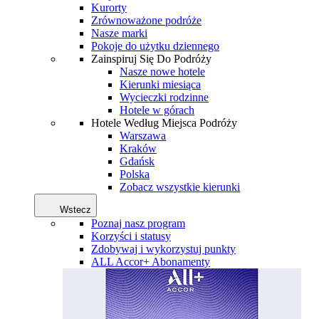
Kurorty
Zrównoważone podróże
Nasze marki
Pokoje do użytku dziennego
Zainspiruj Się Do Podróży
Nasze nowe hotele
Kierunki miesiąca
Wycieczki rodzinne
Hotele w górach
Hotele Według Miejsca Podróży
Warszawa
Kraków
Gdańsk
Polska
Zobacz wszystkie kierunki
Wstecz
Poznaj nasz program
Korzyści i statusy
Zdobywaj i wykorzystuj punkty
ALL Accor+ Abonamenty