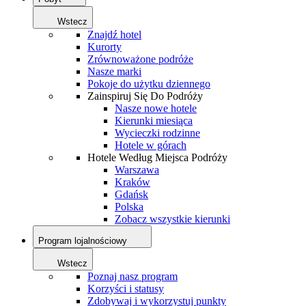
Wstecz
Znajdź hotel
Kurorty
Zrównoważone podróże
Nasze marki
Pokoje do użytku dziennego
Zainspiruj Się Do Podróży
Nasze nowe hotele
Kierunki miesiąca
Wycieczki rodzinne
Hotele w górach
Hotele Według Miejsca Podróży
Warszawa
Kraków
Gdańsk
Polska
Zobacz wszystkie kierunki
Program lojalnościowy
Wstecz
Poznaj nasz program
Korzyści i statusy
Zdobywaj i wykorzystuj punkty