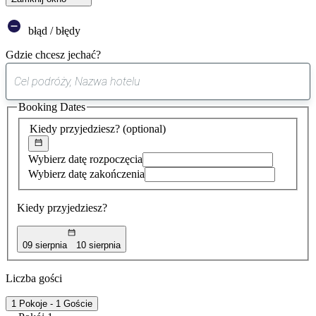
błąd / błędy
Gdzie chcesz jechać?
0
sugestia
Booking Dates
została
znaleziona
Kiedy przyjedziesz?
(optional)
Wybierz datę rozpoczęcia
Wybierz datę zakończenia
Kiedy przyjedziesz?
09 sierpnia
10 sierpnia
Liczba gości
1 Pokoje - 1 Goście