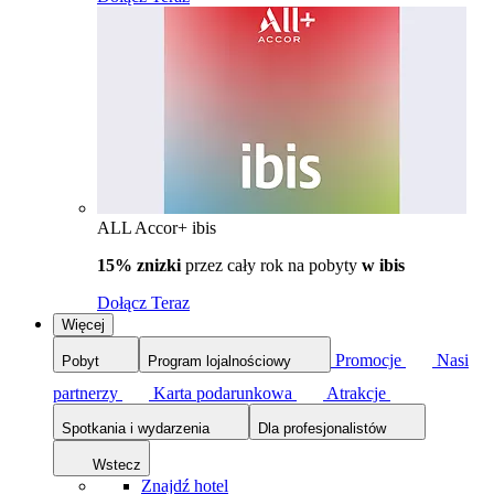
ALL Accor+ ibis
15% znizki
przez cały rok na pobyty
w ibis
Dołącz Teraz
Więcej
Promocje
Nasi
Pobyt
Program lojalnościowy
partnerzy
Karta podarunkowa
Atrakcje
Spotkania i wydarzenia
Dla profesjonalistów
Wstecz
Znajdź hotel