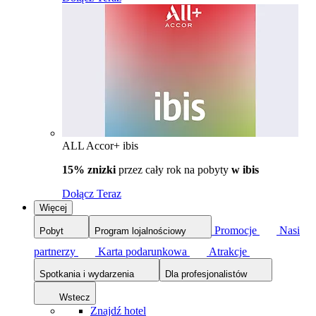
ALL Accor+ ibis
15% znizki
przez cały rok na pobyty
w ibis
Dołącz Teraz
Więcej
Promocje
Nasi
Pobyt
Program lojalnościowy
partnerzy
Karta podarunkowa
Atrakcje
Spotkania i wydarzenia
Dla profesjonalistów
Wstecz
Znajdź hotel