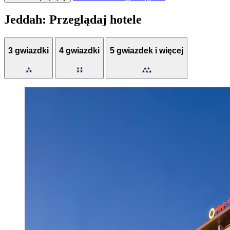
Jeddah: Przeglądaj hotele
3 gwiazdki
4 gwiazdki
5 gwiazdek i więcej