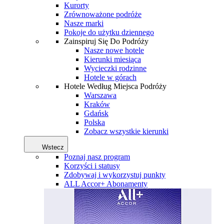
Kurorty
Zrównoważone podróże
Nasze marki
Pokoje do użytku dziennego
Zainspiruj Się Do Podróży
Nasze nowe hotele
Kierunki miesiąca
Wycieczki rodzinne
Hotele w górach
Hotele Według Miejsca Podróży
Warszawa
Kraków
Gdańsk
Polska
Zobacz wszystkie kierunki
Wstecz
Poznaj nasz program
Korzyści i statusy
Zdobywaj i wykorzystuj punkty
ALL Accor+ Abonamenty