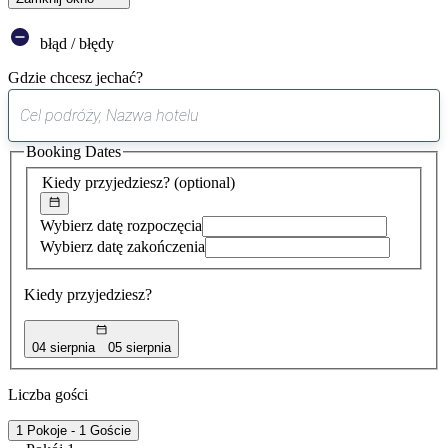
błąd / błędy
Gdzie chcesz jechać?
0
sugestia
Booking Dates
została
znaleziona
Kiedy przyjedziesz?
(optional)
Wybierz datę rozpoczęcia
Wybierz datę zakończenia
Kiedy przyjedziesz?
04 sierpnia
05 sierpnia
Liczba gości
1 Pokoje - 1 Goście