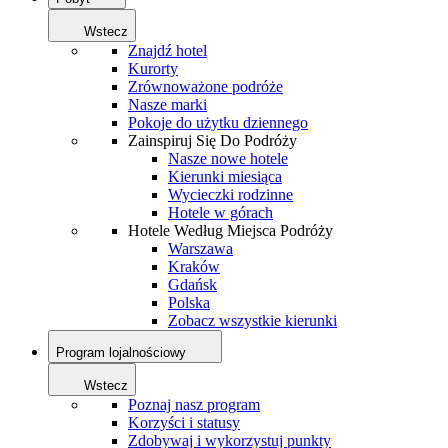
Wstecz
Znajdź hotel
Kurorty
Zrównoważone podróże
Nasze marki
Pokoje do użytku dziennego
Zainspiruj Się Do Podróży
Nasze nowe hotele
Kierunki miesiąca
Wycieczki rodzinne
Hotele w górach
Hotele Według Miejsca Podróży
Warszawa
Kraków
Gdańsk
Polska
Zobacz wszystkie kierunki
Program lojalnościowy
Wstecz
Poznaj nasz program
Korzyści i statusy
Zdobywaj i wykorzystuj punkty