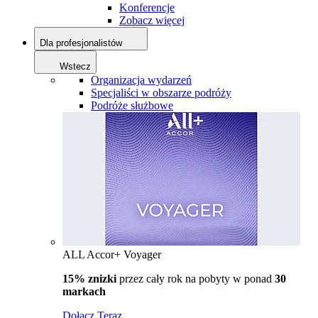
Konferencje
Zobacz więcej
Dla profesjonalistów
Wstecz
Organizacja wydarzeń
Specjaliści w obszarze podróży
Podróże służbowe
ALL Accor+ Voyager
15% znizki
przez cały rok na pobyty w ponad
30
markach
Dołącz Teraz