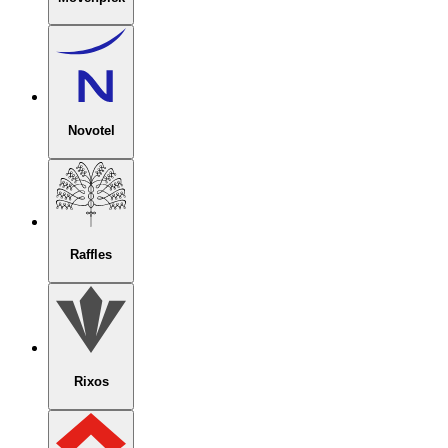
Novotel
Raffles
Rixos