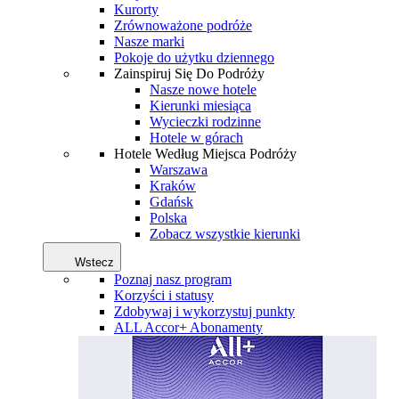
Kurorty
Zrównoważone podróże
Nasze marki
Pokoje do użytku dziennego
Zainspiruj Się Do Podróży
Nasze nowe hotele
Kierunki miesiąca
Wycieczki rodzinne
Hotele w górach
Hotele Według Miejsca Podróży
Warszawa
Kraków
Gdańsk
Polska
Zobacz wszystkie kierunki
Wstecz
Poznaj nasz program
Korzyści i statusy
Zdobywaj i wykorzystuj punkty
ALL Accor+ Abonamenty