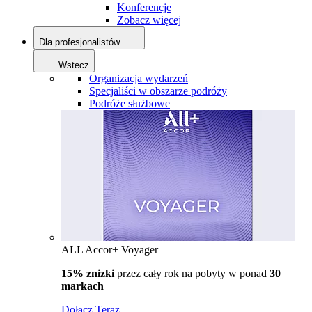
Konferencje
Zobacz więcej
Dla profesjonalistów
Wstecz
Organizacja wydarzeń
Specjaliści w obszarze podróży
Podróże służbowe
ALL Accor+ Voyager
15% znizki
przez cały rok na pobyty w ponad
30
markach
Dołącz Teraz