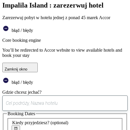
Impalila Island : zarezerwuj hotel
Zarezerwuj pobyt w hotelu jednej z ponad 45 marek Accor
błąd / błędy
Core booking engine
You’ll be redirected to Accor website to view available hotels and
book your stay
Zamknij okno
błąd / błędy
Gdzie chcesz jechać?
0
sugestia
Booking Dates
została
znaleziona
Kiedy przyjedziesz?
(optional)