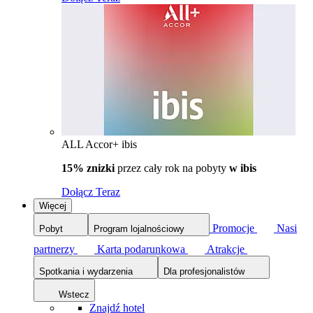
ALL Accor+ ibis
15% znizki
przez cały rok na pobyty
w ibis
Dołącz Teraz
Więcej
Promocje
Nasi
Pobyt
Program lojalnościowy
partnerzy
Karta podarunkowa
Atrakcje
Spotkania i wydarzenia
Dla profesjonalistów
Wstecz
Znajdź hotel