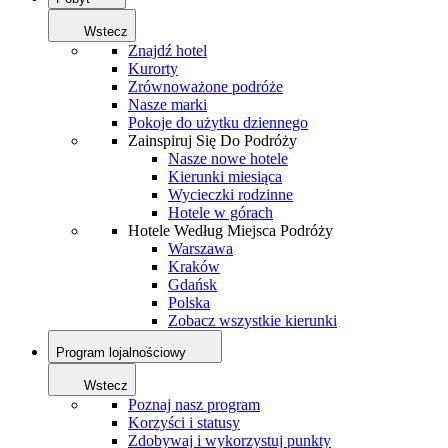
Wstecz
Znajdź hotel
Kurorty
Zrównoważone podróże
Nasze marki
Pokoje do użytku dziennego
Zainspiruj Się Do Podróży
Nasze nowe hotele
Kierunki miesiąca
Wycieczki rodzinne
Hotele w górach
Hotele Według Miejsca Podróży
Warszawa
Kraków
Gdańsk
Polska
Zobacz wszystkie kierunki
Program lojalnościowy
Wstecz
Poznaj nasz program
Korzyści i statusy
Zdobywaj i wykorzystuj punkty