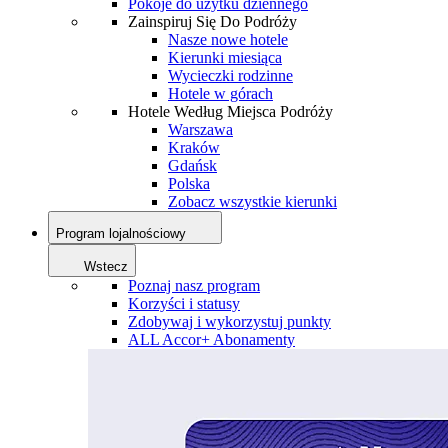
Pokoje do użytku dziennego
Zainspiruj Się Do Podróży
Nasze nowe hotele
Kierunki miesiąca
Wycieczki rodzinne
Hotele w górach
Hotele Według Miejsca Podróży
Warszawa
Kraków
Gdańsk
Polska
Zobacz wszystkie kierunki
Program lojalnościowy
Wstecz
Poznaj nasz program
Korzyści i statusy
Zdobywaj i wykorzystuj punkty
ALL Accor+ Abonamenty