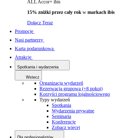
ALL Accor+ ibis
15% zniżki przez cały rok
w
markach ibis
Dołącz Teraz
Promocje
Nasi partnerzy
Karta podarunkowa
Atrakcje
Spotkania i wydarzenia
Wstecz
Organizacja wydarzeń
Rezerwacja grupowa (+8 pokoi)
Korzyści programu lojalnościowego
Typy wydarzeń
Spotkania
Wydarzenia prywatne
Seminaria
Konferencje
Zobacz więcej
Dla profesjonalistów