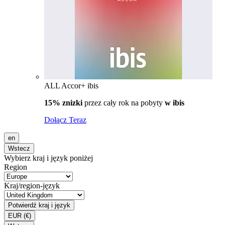
ALL Accor+ ibis
15% znizki
przez cały rok na pobyty
w ibis
Dołącz Teraz
en
Wstecz
Wybierz kraj i język poniżej
Region
Kraj/region-język
Potwierdź kraj i język
EUR
(€)