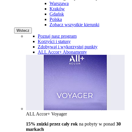
Warszawa
Kraków
Gdańsk
Polska
Zobacz wszystkie kierunki
Wstecz
Poznaj nasz program
Korzyści i statusy
Zdobywaj i wykorzystuj punkty
ALL Accor+ Abonamenty
ALL Accor+ Voyager
15% znizki przez cały rok
na pobyty w ponad
30
markach