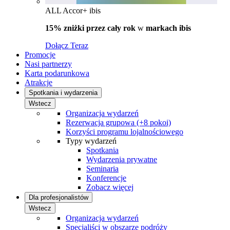
ALL Accor+ ibis
15% zniżki przez cały rok
w
markach ibis
Dołącz Teraz
Promocje
Nasi partnerzy
Karta podarunkowa
Atrakcje
Spotkania i wydarzenia
Wstecz
Organizacja wydarzeń
Rezerwacja grupowa (+8 pokoi)
Korzyści programu lojalnościowego
Typy wydarzeń
Spotkania
Wydarzenia prywatne
Seminaria
Konferencje
Zobacz więcej
Dla profesjonalistów
Wstecz
Organizacja wydarzeń
Specjaliści w obszarze podróży