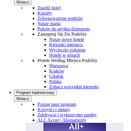
Wstecz
Znajdź hotel
Kurorty
Zrównoważone podróże
Nasze marki
Pokoje do użytku dziennego
Zainspiruj Się Do Podróży
Nasze nowe hotele
Kierunki miesiąca
Wycieczki rodzinne
Hotele w górach
Hotele Według Miejsca Podróży
Warszawa
Kraków
Gdańsk
Polska
Zobacz wszystkie kierunki
Program lojalnościowy
Wstecz
Poznaj nasz program
Korzyści i statusy
Zdobywaj i wykorzystuj punkty
ALL Accor+ Abonamenty