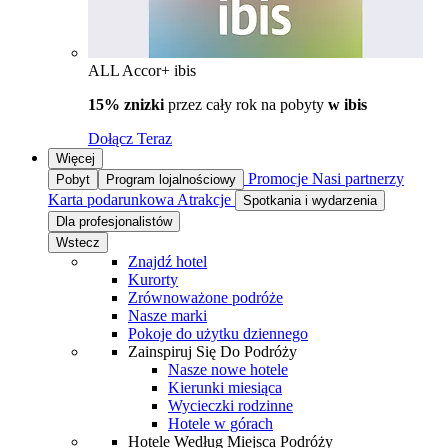
ALL Accor+ ibis
15% znizki
przez cały rok na pobyty
w ibis
Dołącz Teraz
Więcej
Promocje
Nasi partnerzy
Pobyt
Program lojalnościowy
Karta podarunkowa
Atrakcje
Spotkania i wydarzenia
Dla profesjonalistów
Wstecz
Znajdź hotel
Kurorty
Zrównoważone podróże
Nasze marki
Pokoje do użytku dziennego
Zainspiruj Się Do Podróży
Nasze nowe hotele
Kierunki miesiąca
Wycieczki rodzinne
Hotele w górach
Hotele Według Miejsca Podróży