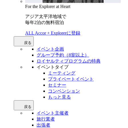
For the Explorer at Heart
アジア太平洋地域で
毎年2泊の無料宿泊
ALL Accor + Explorerに登録
戻る
イベント企画
グループ予約（8室以上）
ロイヤルティプログラムの特典
イベントタイプ
ミーティング
プライベートイベント
セミナー
コンベンション
もっと見る
戻る
イベント主催者
旅行業者
出張者