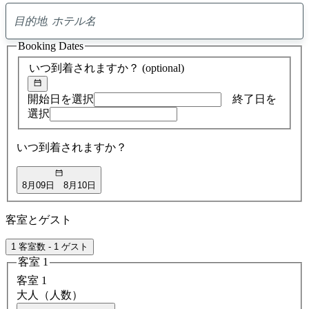
0
ア
Booking Dates
ド
バ
いつ到着されますか？
(optional)
イ
ス
の
開始日を選択
終了日を
検
選択
索
結
いつ到着されますか？
果
8月09日
8月10日
客室とゲスト
1 客室数 - 1 ゲスト
客室 1
客室 1
大人（人数）