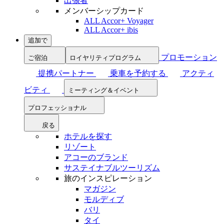
出張者
メンバーシップカード
ALL Accor+ Voyager
ALL Accor+ ibis
追加で
プロモーション
ご宿泊
ロイヤリティプログラム
提携パートナー
乗車を予約する
アクティ
ビティ
ミーティング＆イベント
プロフェッショナル
戻る
ホテルを探す
リゾート
アコーのブランド
サステイナブルツーリズム
旅のインスピレーション
マガジン
モルディブ
バリ
タイ