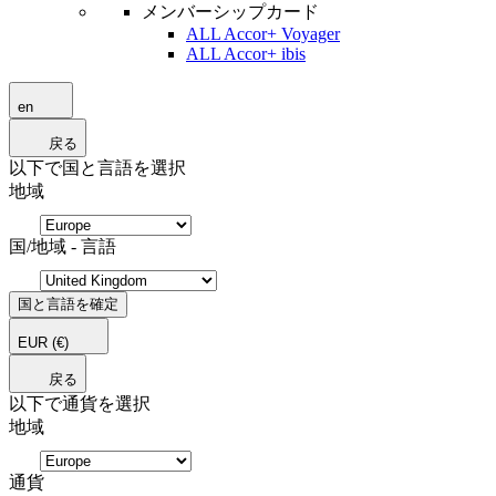
メンバーシップカード
ALL Accor+ Voyager
ALL Accor+ ibis
en
戻る
以下で国と言語を選択
地域
国/地域 - 言語
国と言語を確定
EUR
(€)
戻る
以下で通貨を選択
地域
通貨