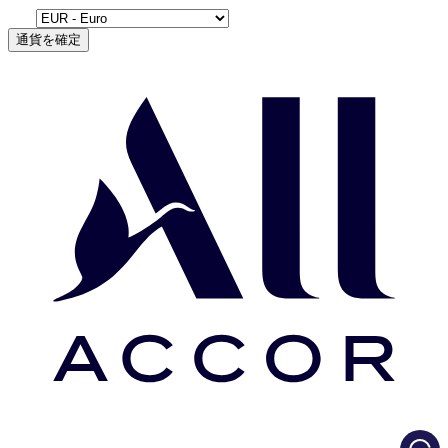
通貨を確定
Load