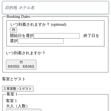
0
ア
Booking Dates
ド
バ
いつ到着されますか？
(optional)
イ
ス
の
開始日を選択
終了日を
検
選択
索
結
いつ到着されますか？
果
8月03日
8月04日
客室とゲスト
1 客室数 - 1 ゲスト
客室 1
客室 1
大人（人数）