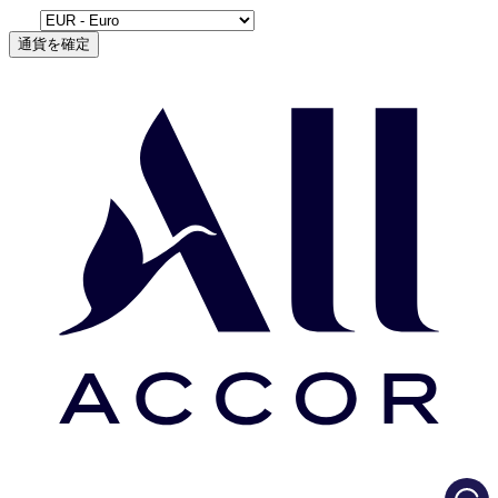
通貨を確定
Load