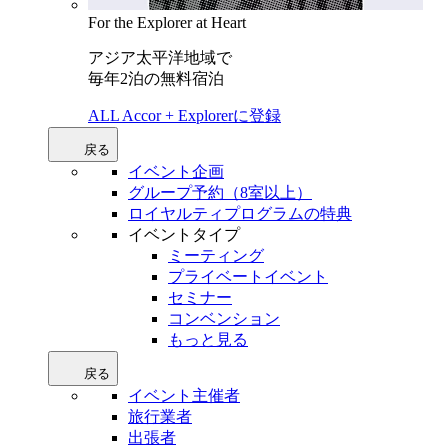
For the Explorer at Heart
アジア太平洋地域で
毎年2泊の無料宿泊
ALL Accor + Explorerに登録
戻る
イベント企画
グループ予約（8室以上）
ロイヤルティプログラムの特典
イベントタイプ
ミーティング
プライベートイベント
セミナー
コンベンション
もっと見る
戻る
イベント主催者
旅行業者
出張者