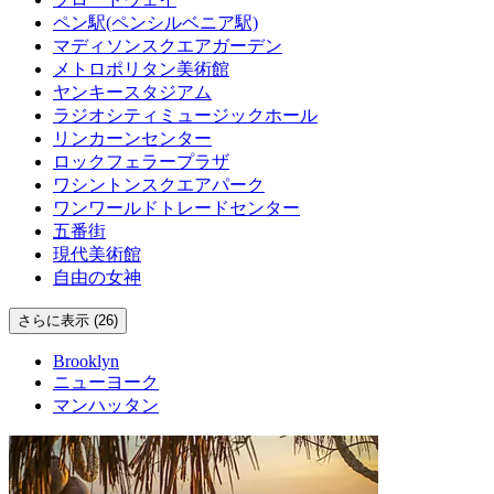
ペン駅(ペンシルベニア駅)
マディソンスクエアガーデン
メトロポリタン美術館
ヤンキースタジアム
ラジオシティミュージックホール
リンカーンセンター
ロックフェラープラザ
ワシントンスクエアパーク
ワンワールドトレードセンター
五番街
現代美術館
自由の女神
さらに表示 (26)
Brooklyn
ニューヨーク
マンハッタン