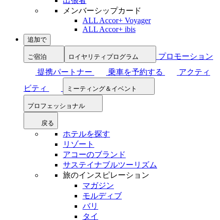
出張者
メンバーシップカード
ALL Accor+ Voyager
ALL Accor+ ibis
追加で
プロモーション
ご宿泊
ロイヤリティプログラム
提携パートナー
乗車を予約する
アクティ
ビティ
ミーティング＆イベント
プロフェッショナル
戻る
ホテルを探す
リゾート
アコーのブランド
サステイナブルツーリズム
旅のインスピレーション
マガジン
モルディブ
バリ
タイ