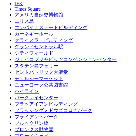
JFK
Times Square
アメリカ自然史博物館
エリス島
エンパイアステートビルディング
カーネギーホール
クライスラービルディング
グランドセントラル駅
シティフィールド
ジェイコブジャビッツコンベンションセンター
スタテン島フェリー
セントパトリック大聖堂
チェルシーマーケット
ニューヨーク公共図書館
ハイライン
バークレイセンター
フラッアイアンビルディング
フラッシングメドウズコロナパーク
ブライアントパーク
ブルックリン橋
ブロンクス動物園
ブロードウェイ