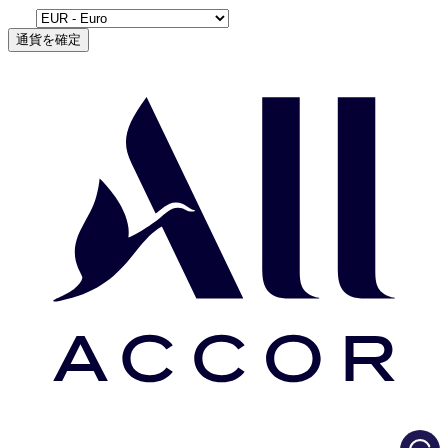
通貨を確定
Load