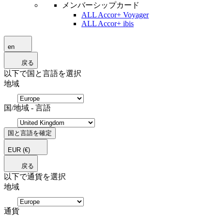
メンバーシップカード
ALL Accor+ Voyager
ALL Accor+ ibis
en
戻る
以下で国と言語を選択
地域
国/地域 - 言語
国と言語を確定
EUR
(€)
戻る
以下で通貨を選択
地域
通貨