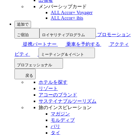
出張者
メンバーシップカード
ALL Accor+ Voyager
ALL Accor+ ibis
追加で
プロモーション
ご宿泊
ロイヤリティプログラム
提携パートナー
乗車を予約する
アクティ
ビティ
ミーティング＆イベント
プロフェッショナル
戻る
ホテルを探す
リゾート
アコーのブランド
サステイナブルツーリズム
旅のインスピレーション
マガジン
モルディブ
バリ
タイ