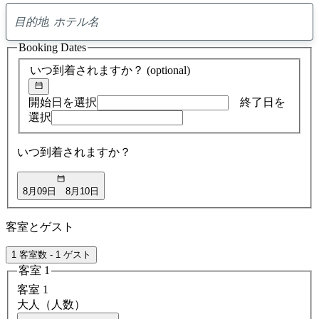
0
ア
Booking Dates
ド
バ
いつ到着されますか？
(optional)
イ
ス
の
開始日を選択
終了日を
検
選択
索
結
いつ到着されますか？
果
8月09日
8月10日
客室とゲスト
1 客室数 - 1 ゲスト
客室 1
客室 1
大人（人数）