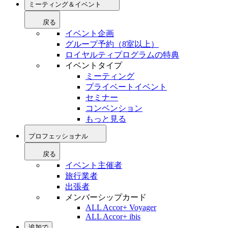
ミーティング＆イベント
戻る
イベント企画
グループ予約（8室以上）
ロイヤルティプログラムの特典
イベントタイプ
ミーティング
プライベートイベント
セミナー
コンベンション
もっと見る
プロフェッショナル
戻る
イベント主催者
旅行業者
出張者
メンバーシップカード
ALL Accor+ Voyager
ALL Accor+ ibis
追加で