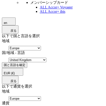
メンバーシップカード
ALL Accor+ Voyager
ALL Accor+ ibis
en
戻る
以下で国と言語を選択
地域
国/地域 - 言語
国と言語を確定
EUR
(€)
戻る
以下で通貨を選択
地域
通貨