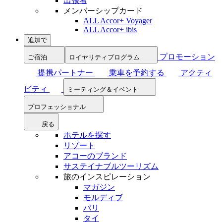
出張者
メンバーシップカード
ALL Accor+ Voyager
ALL Accor+ ibis
追加で
プロモーション
ご宿泊
ロイヤリティプログラム
提携パートナー
乗車を予約する
アクティ
ビティ
ミーティング＆イベント
プロフェッショナル
戻る
ホテルを探す
リゾート
アコーのブランド
サステイナブルツーリズム
旅のインスピレーション
マガジン
モルディブ
バリ
タイ