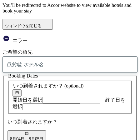
You’ll be redirected to Accor website to view available hotels and
book your stay
ウィンドウを閉じる
エラー
ご希望の旅先
0
ア
Booking Dates
ド
バ
いつ到着されますか？
(optional)
イ
ス
の
開始日を選択
終了日を
検
選択
索
結
いつ到着されますか？
果
8月04日
8月05日