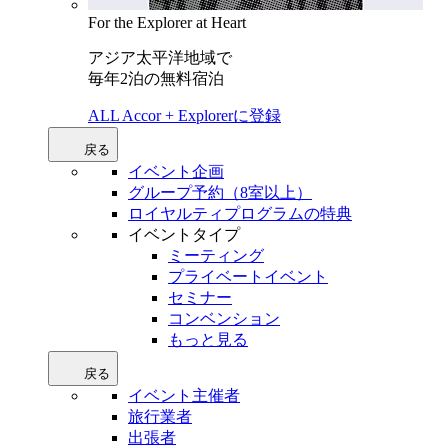
For the Explorer at Heart
アジア太平洋地域で
毎年2泊の無料宿泊
ALL Accor + Explorerに登録
戻る
イベント企画
グループ予約（8室以上）
ロイヤルティプログラムの特典
イベントタイプ
ミーティング
プライベートイベント
セミナー
コンベンション
もっと見る
戻る
イベント主催者
旅行業者
出張者