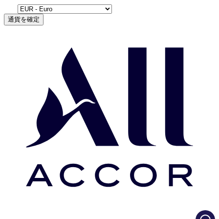
通貨を確定
Load