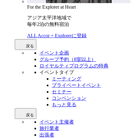
For the Explorer at Heart
アジア太平洋地域で
毎年2泊の無料宿泊
ALL Accor + Explorerに登録
戻る
イベント企画
グループ予約（8室以上）
ロイヤルティプログラムの特典
イベントタイプ
ミーティング
プライベートイベント
セミナー
コンベンション
もっと見る
戻る
イベント主催者
旅行業者
出張者