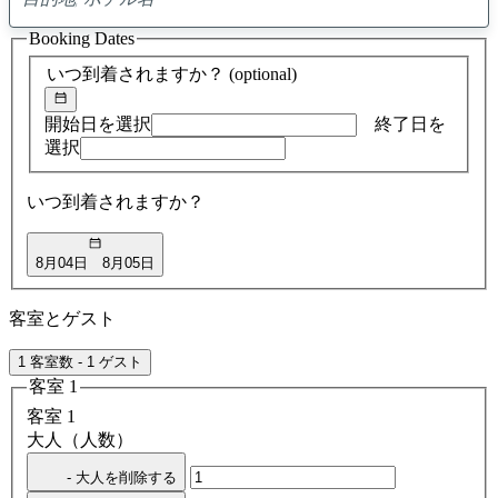
0
ア
Booking Dates
ド
バ
いつ到着されますか？
(optional)
イ
ス
の
開始日を選択
終了日を
検
選択
索
結
いつ到着されますか？
果
8月04日
8月05日
客室とゲスト
1 客室数 - 1 ゲスト
客室 1
客室 1
大人（人数）
- 大人を削除する