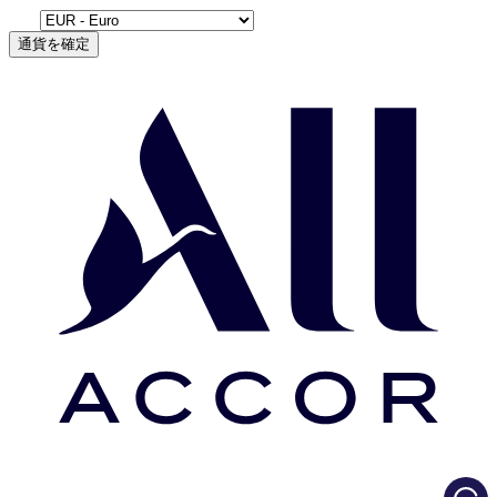
通貨を確定
Load