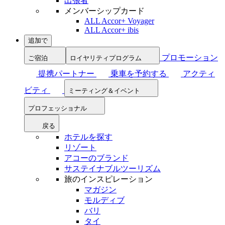
出張者
メンバーシップカード
ALL Accor+ Voyager
ALL Accor+ ibis
追加で
プロモーション
ご宿泊
ロイヤリティプログラム
提携パートナー
乗車を予約する
アクティ
ビティ
ミーティング＆イベント
プロフェッショナル
戻る
ホテルを探す
リゾート
アコーのブランド
サステイナブルツーリズム
旅のインスピレーション
マガジン
モルディブ
バリ
タイ