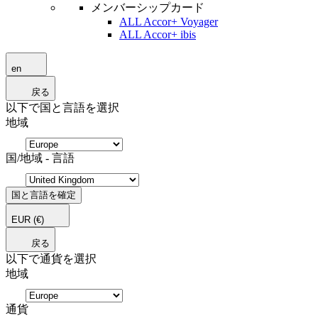
メンバーシップカード
ALL Accor+ Voyager
ALL Accor+ ibis
en
戻る
以下で国と言語を選択
地域
国/地域 - 言語
国と言語を確定
EUR
(€)
戻る
以下で通貨を選択
地域
通貨