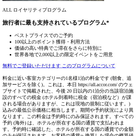
ALL ロイヤリティプログラム
旅行者に最も支持されているプログラム*
ベストプライスでのご予約
100以上のポイント獲得・利用方法
価値の高い特典でご滞在をさらに特別に
世界各地で2,000以上の限定イベントをご用意
無料でご登録いただけます
このプログラムについて
料金に近い客室カテゴリーの1名様1泊の料金です (朝食、追
加サービスを除く)。これは、本日 https://all.accor.com/ のウェ
ブサイトで掲載された、今後 20 日以内の1泊分の当該宿泊施
設のすべての税金 (ホテル到着時に税金（宿泊税など）が課
される場合がありますが、これは現地の規制に従います。)
込みの最低公示価格に相当します。期間や予約状況により異
なります。この料金は予約時にのみ保証されます。すべての
予約 (海外) は、ホテルが所在する国の通貨で支払われま
す。予約時に確認した、ホテルが所在する国の通貨での金額
のみが保証されます。お客様の通貨へ換算した場合の概算値