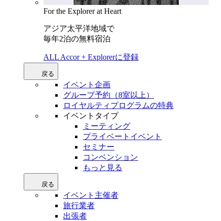
For the Explorer at Heart
アジア太平洋地域で
毎年2泊の無料宿泊
ALL Accor + Explorerに登録
戻る
イベント企画
グループ予約（8室以上）
ロイヤルティプログラムの特典
イベントタイプ
ミーティング
プライベートイベント
セミナー
コンベンション
もっと見る
戻る
イベント主催者
旅行業者
出張者