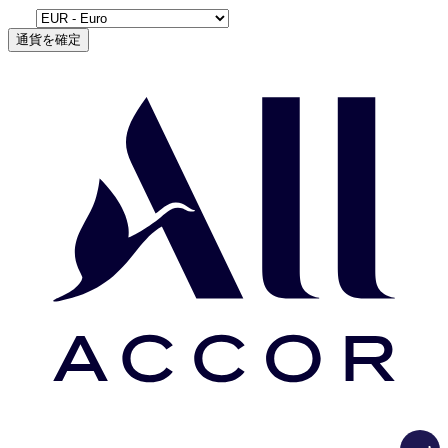
通貨を確定
Load