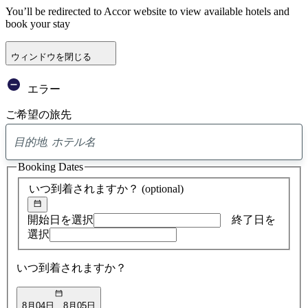
You’ll be redirected to Accor website to view available hotels and
book your stay
ウィンドウを閉じる
エラー
ご希望の旅先
0
ア
Booking Dates
ド
バ
いつ到着されますか？
(optional)
イ
ス
の
開始日を選択
終了日を
検
選択
索
結
いつ到着されますか？
果
8月04日
8月05日