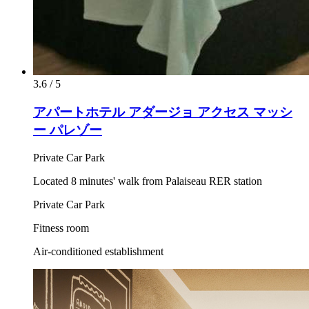
3.6 / 5
アパートホテル アダージョ アクセス マッシ
ー パレゾー
Private Car Park
Located 8 minutes' walk from Palaiseau RER station
Private Car Park
Fitness room
Air-conditioned establishment