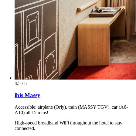
4.5 / 5
ibis Massy
Accessible: airplane (Orly), train (MASSY TGV), car (A6-
A10) all 15 mins!
High-speed broadband WiFi throughout the hotel to stay
connected.