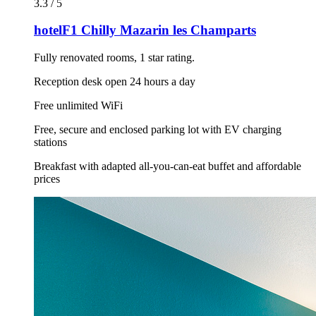
3.3 / 5
hotelF1 Chilly Mazarin les Champarts
Fully renovated rooms, 1 star rating.
Reception desk open 24 hours a day
Free unlimited WiFi
Free, secure and enclosed parking lot with EV charging
stations
Breakfast with adapted all-you-can-eat buffet and affordable
prices