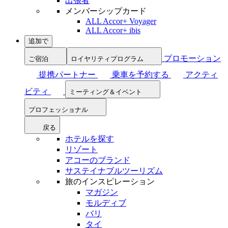
出張者
メンバーシップカード
ALL Accor+ Voyager
ALL Accor+ ibis
追加で
プロモーション
ご宿泊
ロイヤリティプログラム
提携パートナー
乗車を予約する
アクティ
ビティ
ミーティング＆イベント
プロフェッショナル
戻る
ホテルを探す
リゾート
アコーのブランド
サステイナブルツーリズム
旅のインスピレーション
マガジン
モルディブ
バリ
タイ