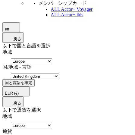
メンバーシップカード
ALL Accor+ Voyager
ALL Accor+ ibis
en
戻る
以下で国と言語を選択
地域
国/地域 - 言語
国と言語を確定
EUR
(€)
戻る
以下で通貨を選択
地域
通貨