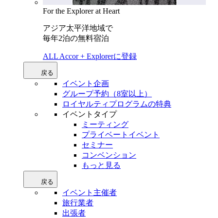
For the Explorer at Heart
アジア太平洋地域で
毎年2泊の無料宿泊
ALL Accor + Explorerに登録
戻る
イベント企画
グループ予約（8室以上）
ロイヤルティプログラムの特典
イベントタイプ
ミーティング
プライベートイベント
セミナー
コンベンション
もっと見る
戻る
イベント主催者
旅行業者
出張者