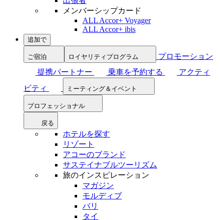
出張者
メンバーシップカード
ALL Accor+ Voyager
ALL Accor+ ibis
追加で
プロモーション
ご宿泊
ロイヤリティプログラム
提携パートナー
乗車を予約する
アクティ
ビティ
ミーティング＆イベント
プロフェッショナル
戻る
ホテルを探す
リゾート
アコーのブランド
サステイナブルツーリズム
旅のインスピレーション
マガジン
モルディブ
バリ
タイ