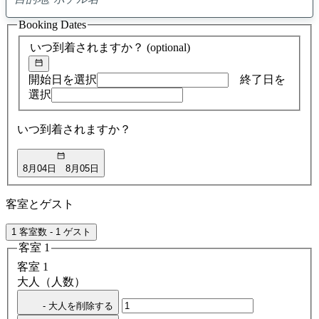
0
ア
Booking Dates
ド
バ
いつ到着されますか？
(optional)
イ
ス
の
開始日を選択
終了日を
検
選択
索
結
いつ到着されますか？
果
8月04日
8月05日
客室とゲスト
1 客室数 - 1 ゲスト
客室 1
客室 1
大人（人数）
- 大人を削除する