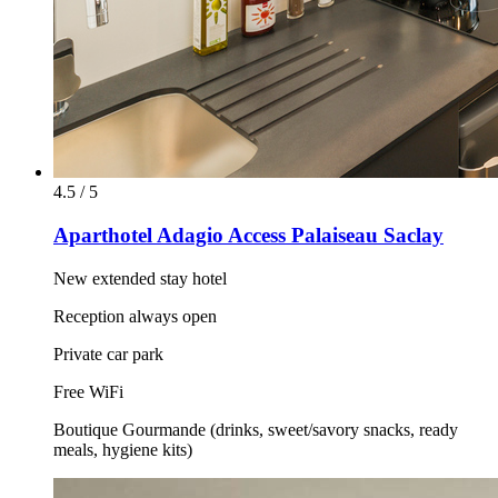
4.5 / 5
Aparthotel Adagio Access Palaiseau Saclay
New extended stay hotel
Reception always open
Private car park
Free WiFi
Boutique Gourmande (drinks, sweet/savory snacks, ready
meals, hygiene kits)