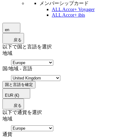
メンバーシップカード
ALL Accor+ Voyager
ALL Accor+ ibis
en
戻る
以下で国と言語を選択
地域
国/地域 - 言語
国と言語を確定
EUR
(€)
戻る
以下で通貨を選択
地域
通貨