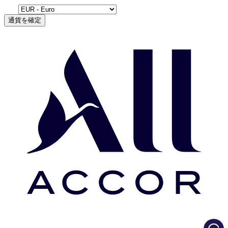
通貨を確定
Load