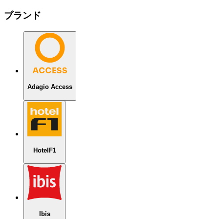
ブランド
Adagio Access
HotelF1
Ibis