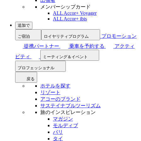
出張者
メンバーシップカード
ALL Accor+ Voyager
ALL Accor+ ibis
追加で
プロモーション
ご宿泊
ロイヤリティプログラム
提携パートナー
乗車を予約する
アクティ
ビティ
ミーティング＆イベント
プロフェッショナル
戻る
ホテルを探す
リゾート
アコーのブランド
サステイナブルツーリズム
旅のインスピレーション
マガジン
モルディブ
バリ
タイ