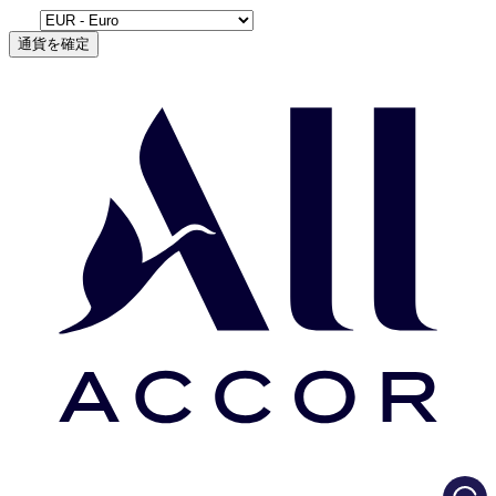
通貨を確定
Load