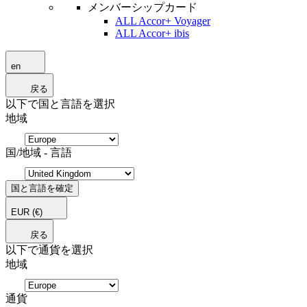
メンバーシップカード
ALL Accor+ Voyager
ALL Accor+ ibis
en
戻る
以下で国と言語を選択
地域
国/地域 - 言語
国と言語を確定
EUR
(€)
戻る
以下で通貨を選択
地域
通貨