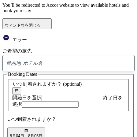
You’ll be redirected to Accor website to view available hotels and
book your stay
ウィンドウを閉じる
エラー
ご希望の旅先
0
ア
Booking Dates
ド
バ
いつ到着されますか？
(optional)
イ
ス
の
開始日を選択
終了日を
検
選択
索
結
いつ到着されますか？
果
8月04日
8月05日