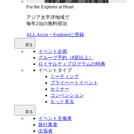
For the Explorer at Heart
アジア太平洋地域で
毎年2泊の無料宿泊
ALL Accor + Explorerに登録
戻る
イベント企画
グループ予約（8室以上）
ロイヤルティプログラムの特典
イベントタイプ
ミーティング
プライベートイベント
セミナー
コンベンション
もっと見る
戻る
イベント主催者
旅行業者
出張者